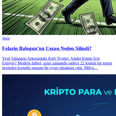
Spor
Folarin Balogun’un Cezası Neden Silindi?
Yeşil Sahaların Arkasındaki Kirli Tiyatro: Adalet Kimin İçin
Esniyor? Modern futbol, uzun zamandır sadece 22 kişinin bir topun
peşinden koştuğu masum bir oyun olmaktan çıktı. Milya…