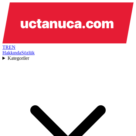
TR
EN
Hakkında
Sözlük
Kategoriler