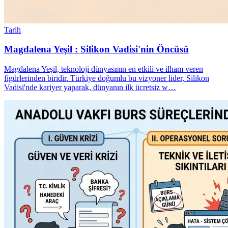
Tarih
Magdalena Yeşil : Silikon Vadisi'nin Öncüsü
Magdalena Yeşil, teknoloji dünyasının en etkili ve ilham veren
figürlerinden biridir. Türkiye doğumlu bu vizyoner lider, Silikon
Vadisi'nde kariyer yaparak, dünyanın ilk ücretsiz w…