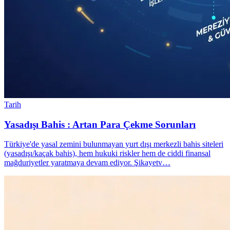
Tarih
Yasadışı Bahis : Artan Para Çekme Sorunları
Türkiye'de yasal zemini bulunmayan yurt dışı merkezli bahis siteleri
(yasadışı/kaçak bahis), hem hukuki riskler hem de ciddi finansal
mağduriyetler yaratmaya devam ediyor. Şikayetv…