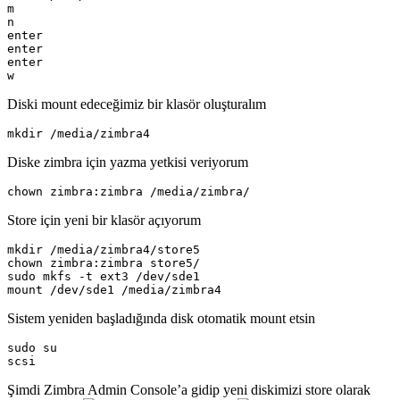
m

n

enter

enter

enter

w
Diski mount edeceğimiz bir klasör oluşturalım
mkdir /media/zimbra4
Diske zimbra için yazma yetkisi veriyorum
chown zimbra:zimbra /media/zimbra/
Store için yeni bir klasör açıyorum
mkdir /media/zimbra4/store5

chown zimbra:zimbra store5/

sudo mkfs -t ext3 /dev/sde1

mount /dev/sde1 /media/zimbra4
Sistem yeniden başladığında disk otomatik mount etsin
sudo su

scsi
Şimdi Zimbra Admin Console’a gidip yeni diskimizi store olarak