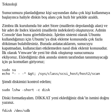
Teknoloji
Sunucumuzu planladığımız kişi sayısından daha çok kişi kullanmaya
başlayınca haliyle diskin boş alanı çok hızlı bir şekilde azaldı.
Zimbra ilk kurulumda bir adet Store (maillerin depolandığı alan) ve
bir adet de Index klasörü (maillerin indeksleri) oluşturuyor. Admin
Console’dan bunu görebilirsiniz. İşletim sistemi olarak Ubuntu
kullandığımızı için Ubuntu’ya disk ekleme konusunda çok fazla
döküman bulabilirsiniz. Burada anlatacaklarım, sunucuyu
kapatmadan, kullanıcıları etkilemeden nasıl disk eklenir konusudur.
İlk olarak Vmware’de yeni bir disk oluşturup sunucumuza
ekliyoruz. Eklediğimiz disk anında sistem tarafından tanınmayacağı
için şu komutları giriyoruz;
sudo su

echo "- - -" &gt; /sys/class/scsi_host/host2/scan
Şimdi diskimizi kontrol edelim;
sudo lshw -short -c disk
Diski formatlayalım. DİKKAT yeni eklediğiniz disk’in ismini doğru
yazınız.
fdisk /dev/sdb
