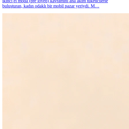
ikinci el moda (pre loved) kavramını ana akım tüketicilerle
buluşturan, kadın odaklı bir mobil pazar yeriydi. M…