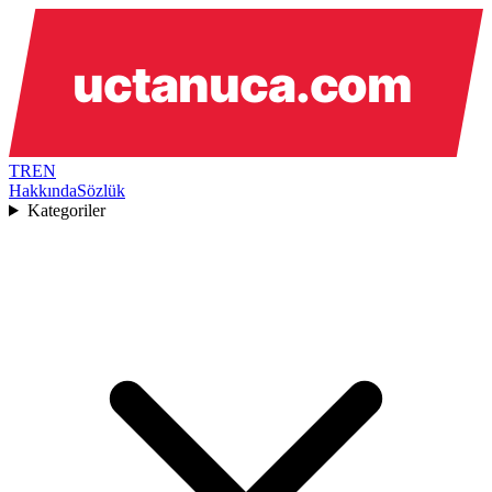
TR
EN
Hakkında
Sözlük
Kategoriler