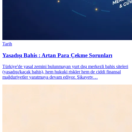
Tarih
Yasadışı Bahis : Artan Para Çekme Sorunları
Türkiye'de yasal zemini bulunmayan yurt dışı merkezli bahis siteleri
(yasadışı/kaçak bahis), hem hukuki riskler hem de ciddi finansal
mağduriyetler yaratmaya devam ediyor. Şikayetv…