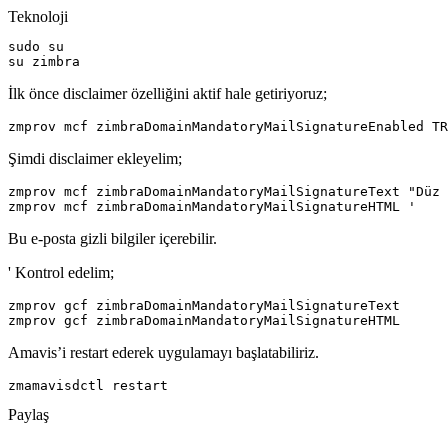
Teknoloji
sudo su

su zimbra
İlk önce disclaimer özelliğini aktif hale getiriyoruz;
zmprov mcf zimbraDomainMandatoryMailSignatureEnabled TR
Şimdi disclaimer ekleyelim;
zmprov mcf zimbraDomainMandatoryMailSignatureText "Düz 
zmprov mcf zimbraDomainMandatoryMailSignatureHTML '
Bu e-posta gizli bilgiler içerebilir.
' Kontrol edelim;
zmprov gcf zimbraDomainMandatoryMailSignatureText

zmprov gcf zimbraDomainMandatoryMailSignatureHTML
Amavis’i restart ederek uygulamayı başlatabiliriz.
zmamavisdctl restart
Paylaş