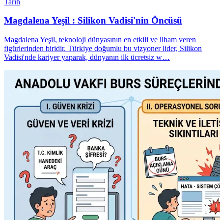
Tarih
Magdalena Yeşil : Silikon Vadisi'nin Öncüsü
Magdalena Yeşil, teknoloji dünyasının en etkili ve ilham veren
figürlerinden biridir. Türkiye doğumlu bu vizyoner lider, Silikon
Vadisi'nde kariyer yaparak, dünyanın ilk ücretsiz w…