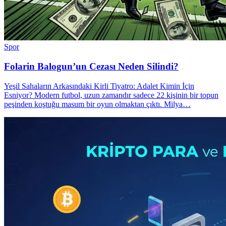
Spor
Folarin Balogun’un Cezası Neden Silindi?
Yeşil Sahaların Arkasındaki Kirli Tiyatro: Adalet Kimin İçin
Esniyor? Modern futbol, uzun zamandır sadece 22 kişinin bir topun
peşinden koştuğu masum bir oyun olmaktan çıktı. Milya…