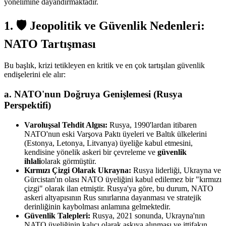
yönelimine dayandırmaktadır.
1. 🛡️ Jeopolitik ve Güvenlik Nedenleri:
NATO Tartışması
Bu başlık, krizi tetikleyen en kritik ve en çok tartışılan güvenlik
endişelerini ele alır:
a. NATO'nun Doğruya Genişlemesi (Rusya
Perspektifi)
Varoluşsal Tehdit Algısı:
Rusya, 1990'lardan itibaren
NATO'nun eski Varşova Paktı üyeleri ve Baltık ülkelerini
(Estonya, Letonya, Litvanya) üyeliğe kabul etmesini,
kendisine yönelik askeri bir çevreleme ve
güvenlik
ihlali
olarak görmüştür.
Kırmızı Çizgi Olarak Ukrayna:
Rusya liderliği, Ukrayna ve
Gürcistan'ın olası NATO üyeliğini kabul edilemez bir "kırmızı
çizgi" olarak ilan etmiştir. Rusya'ya göre, bu durum, NATO
askeri altyapısının Rus sınırlarına dayanması ve stratejik
derinliğinin kaybolması anlamına gelmektedir.
Güvenlik Talepleri:
Rusya, 2021 sonunda, Ukrayna'nın
NATO üyeliğinin kalıcı olarak askıya alınması ve ittifakın