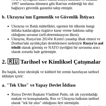
1997 sınırlarına dönmesi gibi Batı'nın reddettiği bir dizi
bağlayıcı güvenlik garantisi talep etmiştir.
b. Ukrayna'nın Egemenlik ve Güvenlik İhtiyacı
Ukrayna ve Batılı müttefikler, egemen bir ülkenin hangi
ittifaka katılacağına özgürce karar verme hakkına sahip
olduğunu savunur (self-determinasyon ilkesi).
Ukrayna, Rusya'nın 2014'te Kırım'ı yasadışı ilhak etmesi ve
Donbas'taki ayrılıkçıları desteklemesi nedeniyle
Rusya'yı asıl
tehdit
olarak görmüş ve NATO üyeliğini bir savunma aracı
olarak zorunlu hale getirmiştir.
2. 🇷🇺 Tarihsel ve Kimliksel Çatışmalar
Bu başlık, krize ideolojik ve kültürel bir zemin hazırlayan tarihsel
iddiaları içerir:
a. "Tek Ulus" ve Yapay Devlet İddiası
Rusya Devlet Başkanı Vladimir Putin, sık sık yayımladığı
makale ve konuşmalarda, Rus ve Ukrayna halkının tarihsel
olarak "tek bir ulus" olduğunu ileri sürmüştür.