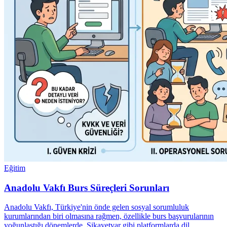
Eğitim
Anadolu Vakfı Burs Süreçleri Sorunları
Anadolu Vakfı, Türkiye'nin önde gelen sosyal sorumluluk
kurumlarından biri olmasına rağmen, özellikle burs başvurularının
yoğunlaştığı dönemlerde, Şikayetvar gibi platformlarda dil…