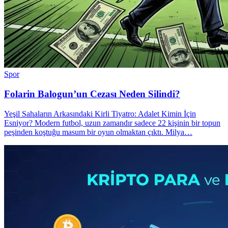
Spor
Folarin Balogun’un Cezası Neden Silindi?
Yeşil Sahaların Arkasındaki Kirli Tiyatro: Adalet Kimin İçin
Esniyor? Modern futbol, uzun zamandır sadece 22 kişinin bir topun
peşinden koştuğu masum bir oyun olmaktan çıktı. Milya…