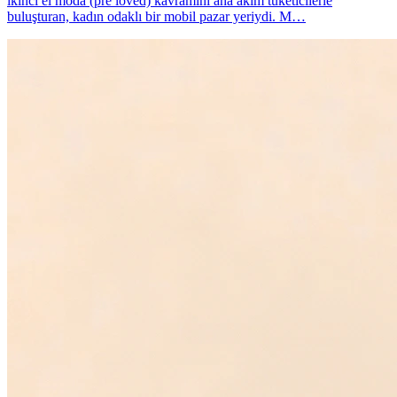
ikinci el moda (pre loved) kavramını ana akım tüketicilerle
buluşturan, kadın odaklı bir mobil pazar yeriydi. M…