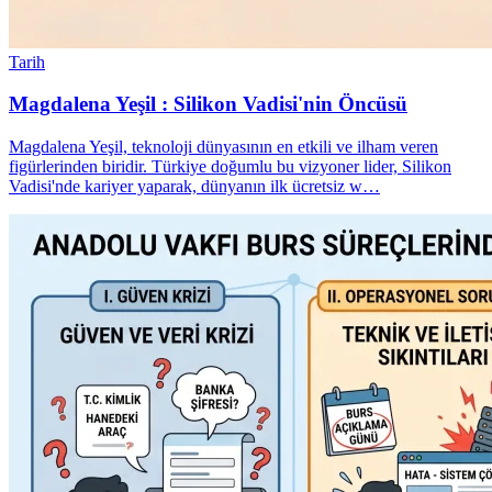
Tarih
Magdalena Yeşil : Silikon Vadisi'nin Öncüsü
Magdalena Yeşil, teknoloji dünyasının en etkili ve ilham veren
figürlerinden biridir. Türkiye doğumlu bu vizyoner lider, Silikon
Vadisi'nde kariyer yaparak, dünyanın ilk ücretsiz w…