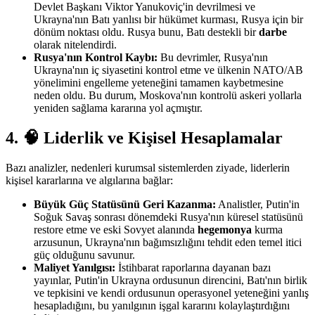
Devlet Başkanı Viktor Yanukoviç'in devrilmesi ve
Ukrayna'nın Batı yanlısı bir hükümet kurması, Rusya için bir
dönüm noktası oldu. Rusya bunu, Batı destekli bir
darbe
olarak nitelendirdi.
Rusya'nın Kontrol Kaybı:
Bu devrimler, Rusya'nın
Ukrayna'nın iç siyasetini kontrol etme ve ülkenin NATO/AB
yönelimini engelleme yeteneğini tamamen kaybetmesine
neden oldu. Bu durum, Moskova'nın kontrolü askeri yollarla
yeniden sağlama kararına yol açmıştır.
4. 🧠 Liderlik ve Kişisel Hesaplamalar
Bazı analizler, nedenleri kurumsal sistemlerden ziyade, liderlerin
kişisel kararlarına ve algılarına bağlar:
Büyük Güç Statüsünü Geri Kazanma:
Analistler, Putin'in
Soğuk Savaş sonrası dönemdeki Rusya'nın küresel statüsünü
restore etme ve eski Sovyet alanında
hegemonya
kurma
arzusunun, Ukrayna'nın bağımsızlığını tehdit eden temel itici
güç olduğunu savunur.
Maliyet Yanılgısı:
İstihbarat raporlarına dayanan bazı
yayınlar, Putin'in Ukrayna ordusunun direncini, Batı'nın birlik
ve tepkisini ve kendi ordusunun operasyonel yeteneğini yanlış
hesapladığını, bu yanılgının işgal kararını kolaylaştırdığını