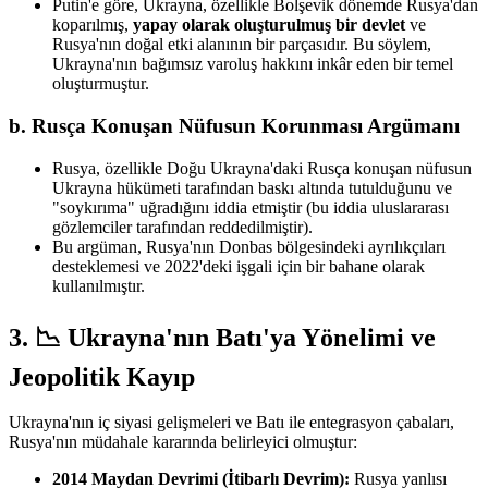
Putin'e göre, Ukrayna, özellikle Bolşevik dönemde Rusya'dan
koparılmış,
yapay olarak oluşturulmuş bir devlet
ve
Rusya'nın doğal etki alanının bir parçasıdır. Bu söylem,
Ukrayna'nın bağımsız varoluş hakkını inkâr eden bir temel
oluşturmuştur.
b. Rusça Konuşan Nüfusun Korunması Argümanı
Rusya, özellikle Doğu Ukrayna'daki Rusça konuşan nüfusun
Ukrayna hükümeti tarafından baskı altında tutulduğunu ve
"soykırıma" uğradığını iddia etmiştir (bu iddia uluslararası
gözlemciler tarafından reddedilmiştir).
Bu argüman, Rusya'nın Donbas bölgesindeki ayrılıkçıları
desteklemesi ve 2022'deki işgali için bir bahane olarak
kullanılmıştır.
3. 📉 Ukrayna'nın Batı'ya Yönelimi ve
Jeopolitik Kayıp
Ukrayna'nın iç siyasi gelişmeleri ve Batı ile entegrasyon çabaları,
Rusya'nın müdahale kararında belirleyici olmuştur:
2014 Maydan Devrimi (İtibarlı Devrim):
Rusya yanlısı