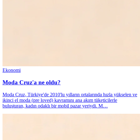
Ekonomi
Moda Cruz'a ne oldu?
Moda Cruz, Türkiye'de 2010'lu yılların ortalarında hızla yükselen ve
ikinci el moda (pre loved) kavramını ana akım tüketicilerle
buluşturan, kadın odaklı bir mobil pazar yeriydi. M…