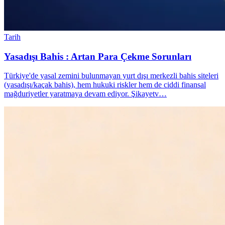
Tarih
Yasadışı Bahis : Artan Para Çekme Sorunları
Türkiye'de yasal zemini bulunmayan yurt dışı merkezli bahis siteleri
(yasadışı/kaçak bahis), hem hukuki riskler hem de ciddi finansal
mağduriyetler yaratmaya devam ediyor. Şikayetv…