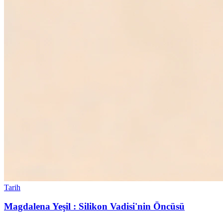
Tarih
Magdalena Yeşil : Silikon Vadisi'nin Öncüsü