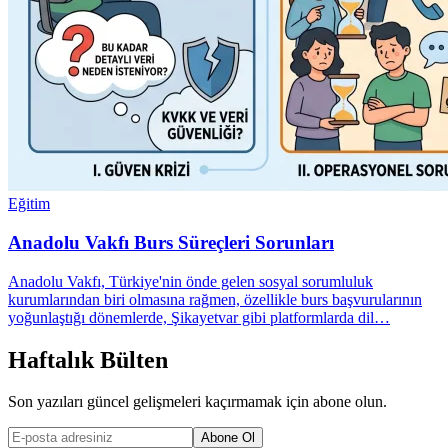
Eğitim
Anadolu Vakfı Burs Süreçleri Sorunları
Anadolu Vakfı, Türkiye'nin önde gelen sosyal sorumluluk
kurumlarından biri olmasına rağmen, özellikle burs başvurularının
yoğunlaştığı dönemlerde, Şikayetvar gibi platformlarda dil…
Haftalık Bülten
Son yazıları güncel gelişmeleri kaçırmamak için abone olun.
Abone Ol