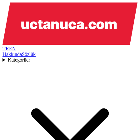
TR
EN
Hakkında
Sözlük
Kategoriler