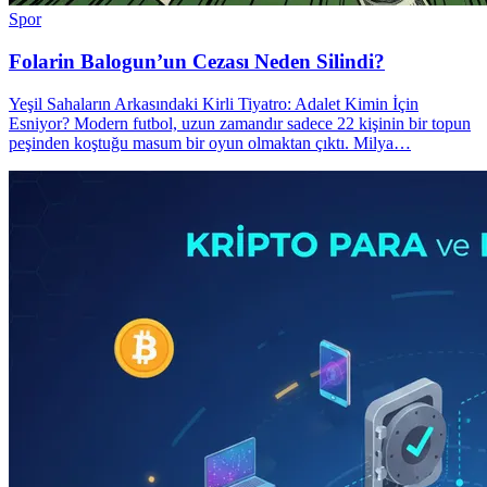
Spor
Folarin Balogun’un Cezası Neden Silindi?
Yeşil Sahaların Arkasındaki Kirli Tiyatro: Adalet Kimin İçin
Esniyor? Modern futbol, uzun zamandır sadece 22 kişinin bir topun
peşinden koştuğu masum bir oyun olmaktan çıktı. Milya…