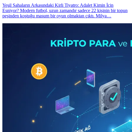
Yeşil Sahaların Arkasındaki Kirli Tiyatro: Adalet Kimin İçin
Esniyor? Modern futbol, uzun zamandır sadece 22 kişinin bir topun
peşinden koştuğu masum bir oyun olmaktan çıktı. Milya…