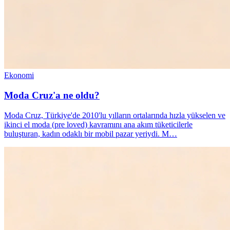
Ekonomi
Moda Cruz'a ne oldu?
Moda Cruz, Türkiye'de 2010'lu yılların ortalarında hızla yükselen ve
ikinci el moda (pre loved) kavramını ana akım tüketicilerle
buluşturan, kadın odaklı bir mobil pazar yeriydi. M…