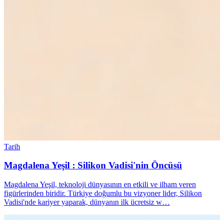
Tarih
Magdalena Yeşil : Silikon Vadisi'nin Öncüsü
Magdalena Yeşil, teknoloji dünyasının en etkili ve ilham veren
figürlerinden biridir. Türkiye doğumlu bu vizyoner lider, Silikon
Vadisi'nde kariyer yaparak, dünyanın ilk ücretsiz w…