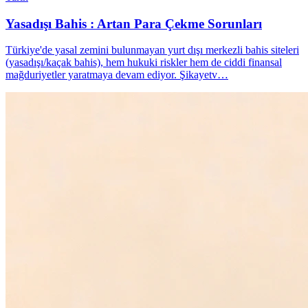
Yasadışı Bahis : Artan Para Çekme Sorunları
Türkiye'de yasal zemini bulunmayan yurt dışı merkezli bahis siteleri
(yasadışı/kaçak bahis), hem hukuki riskler hem de ciddi finansal
mağduriyetler yaratmaya devam ediyor. Şikayetv…