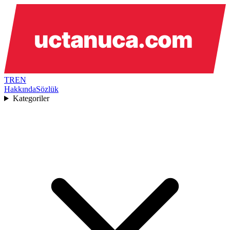
TR
EN
Hakkında
Sözlük
Kategoriler