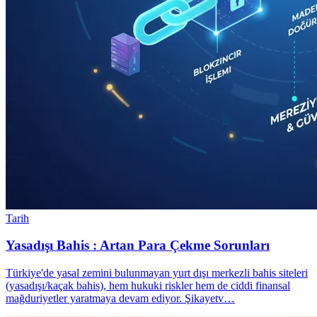
Tarih
Yasadışı Bahis : Artan Para Çekme Sorunları
Türkiye'de yasal zemini bulunmayan yurt dışı merkezli bahis siteleri
(yasadışı/kaçak bahis), hem hukuki riskler hem de ciddi finansal
mağduriyetler yaratmaya devam ediyor. Şikayetv…