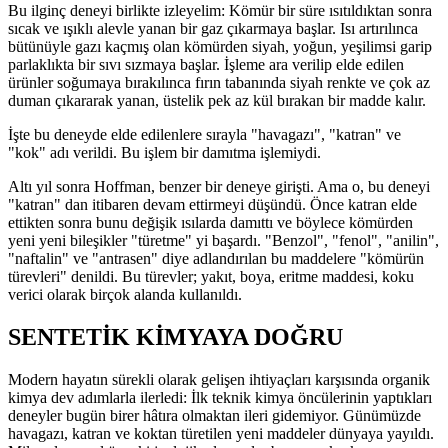
Bu ilginç deneyi birlikte izleyelim: Kömür bir süre ısıtıldıktan sonra
sıcak ve ışıklı alevle yanan bir gaz çıkarmaya başlar. Isı artırılınca
bütünüyle gazı kaçmış olan kömürden siyah, yoğun, yeşilimsi garip
parlaklıkta bir sıvı sızmaya başlar. İşleme ara verilip elde edilen
ürünler soğumaya bırakılınca fırın tabanında siyah renkte ve çok az
duman çıkararak yanan, üstelik pek az kül bırakan bir madde kalır.
İşte bu deneyde elde edilenlere sırayla "havagazı", "katran" ve
"kok" adı verildi. Bu işlem bir damıtma işlemiydi.
Altı yıl sonra Hoffman, benzer bir deneye girişti. Ama o, bu deneyi
"katran" dan itibaren devam ettirmeyi düşündü. Önce katran elde
ettikten sonra bunu değişik ısılarda damıttı ve böylece kömürden
yeni yeni bileşikler "türetme" yi başardı. "Benzol", "fenol", "anilin",
"naftalin" ve "antrasen" diye adlandırılan bu maddelere "kömürün
türevleri" denildi. Bu türevler; yakıt, boya, eritme maddesi, koku
verici olarak birçok alanda kullanıldı.
SENTETİK KİMYAYA DOĞRU
Modern hayatın sürekli olarak gelişen ihtiyaçları karşısında organik
kimya dev adımlarla ilerledi: İlk teknik kimya öncülerinin yaptıkları
deneyler bugün birer hâtıra olmaktan ileri gidemiyor. Günümüzde
havagazı, katran ve koktan türetilen yeni maddeler dünyaya yayıldı.