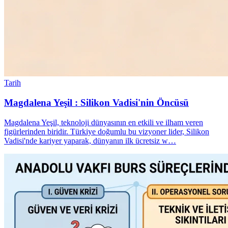
Tarih
Magdalena Yeşil : Silikon Vadisi'nin Öncüsü
Magdalena Yeşil, teknoloji dünyasının en etkili ve ilham veren
figürlerinden biridir. Türkiye doğumlu bu vizyoner lider, Silikon
Vadisi'nde kariyer yaparak, dünyanın ilk ücretsiz w…