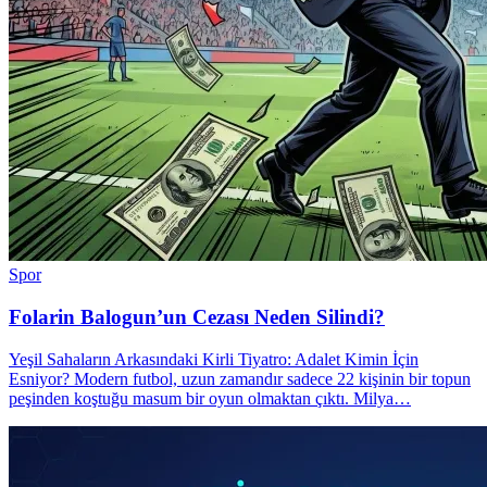
Spor
Folarin Balogun’un Cezası Neden Silindi?
Yeşil Sahaların Arkasındaki Kirli Tiyatro: Adalet Kimin İçin
Esniyor? Modern futbol, uzun zamandır sadece 22 kişinin bir topun
peşinden koştuğu masum bir oyun olmaktan çıktı. Milya…