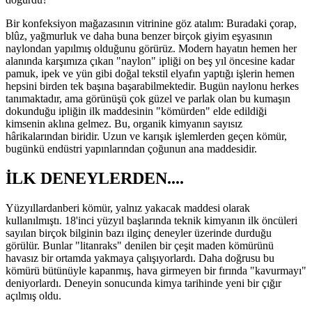
Bir konfeksiyon mağazasının vitrinine göz atalım: Buradaki çorap,
blûz, yağmurluk ve daha buna benzer birçok giyim eşyasının
naylondan yapılmış olduğunu görürüz. Modern hayatın hemen her
alanında karşımıza çıkan "naylon" ipliği on beş yıl öncesine kadar
pamuk, ipek ve yün gibi doğal tekstil elyafın yaptığı işlerin hemen
hepsini birden tek başına başarabilmektedir. Bugün naylonu herkes
tanımaktadır, ama görünüşü çok güzel ve parlak olan bu kumaşın
dokunduğu ipliğin ilk maddesinin "kömürden" elde edildiği
kimsenin aklına gelmez. Bu, organik kimyanın sayısız
hârikalarından biridir. Uzun ve karışık işlemlerden geçen kömür,
bugünkü endüstri yapınlarından çoğunun ana maddesidir.
İLK DENEYLERDEN....
Yüzyıllardanberi kömür, yalnız yakacak maddesi olarak
kullanılmıştı. 18'inci yüzyıl başlarında teknik kimyanın ilk öncüleri
sayılan birçok bilginin bazı ilginç deneyler üzerinde durduğu
görülür. Bunlar "litanraks" denilen bir çeşit maden kömürünü
havasız bir ortamda yakmaya çalışıyorlardı. Daha doğrusu bu
kömürü bütünüyle kapanmış, hava girmeyen bir fırında "kavurmayı"
deniyorlardı. Deneyin sonucunda kimya tarihinde yeni bir çığır
açılmış oldu.