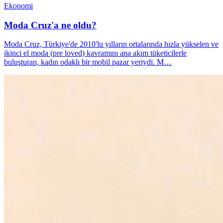
Ekonomi
Moda Cruz'a ne oldu?
Moda Cruz, Türkiye'de 2010'lu yılların ortalarında hızla yükselen ve
ikinci el moda (pre loved) kavramını ana akım tüketicilerle
buluşturan, kadın odaklı bir mobil pazar yeriydi. M…