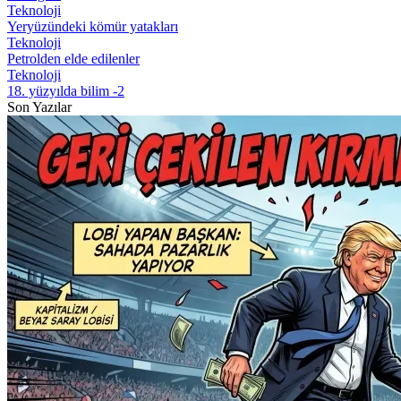
Teknoloji
Yeryüzündeki kömür yatakları
Teknoloji
Petrolden elde edilenler
Teknoloji
18. yüzyılda bilim -2
Son Yazılar