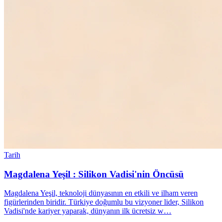
Tarih
Magdalena Yeşil : Silikon Vadisi'nin Öncüsü
Magdalena Yeşil, teknoloji dünyasının en etkili ve ilham veren
figürlerinden biridir. Türkiye doğumlu bu vizyoner lider, Silikon
Vadisi'nde kariyer yaparak, dünyanın ilk ücretsiz w…