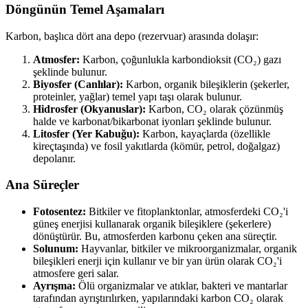
Döngünün Temel Aşamaları
Karbon, başlıca dört ana depo (rezervuar) arasında dolaşır:
Atmosfer:
Karbon, çoğunlukla karbondioksit (CO₂) gazı
şeklinde bulunur.
Biyosfer (Canlılar):
Karbon, organik bileşiklerin (şekerler,
proteinler, yağlar) temel yapı taşı olarak bulunur.
Hidrosfer (Okyanuslar):
Karbon, CO₂ olarak çözünmüş
halde ve karbonat/bikarbonat iyonları şeklinde bulunur.
Litosfer (Yer Kabuğu):
Karbon, kayaçlarda (özellikle
kireçtaşında) ve fosil yakıtlarda (kömür, petrol, doğalgaz)
depolanır.
Ana Süreçler
Fotosentez:
Bitkiler ve fitoplanktonlar, atmosferdeki CO₂'i
güneş enerjisi kullanarak organik bileşiklere (şekerlere)
dönüştürür. Bu, atmosferden karbonu çeken ana süreçtir.
Solunum:
Hayvanlar, bitkiler ve mikroorganizmalar, organik
bileşikleri enerji için kullanır ve bir yan ürün olarak CO₂'i
atmosfere geri salar.
Ayrışma:
Ölü organizmalar ve atıklar, bakteri ve mantarlar
tarafından ayrıştırılırken, yapılarındaki karbon CO₂ olarak