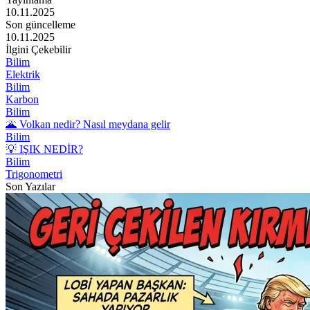
10.11.2025
Son güncelleme
10.11.2025
İlgini Çekebilir
Bilim
Elektrik
Bilim
Karbon
Bilim
🌋 Volkan nedir? Nasıl meydana gelir
Bilim
💡 IŞIK NEDİR?
Bilim
Trigonometri
Son Yazılar