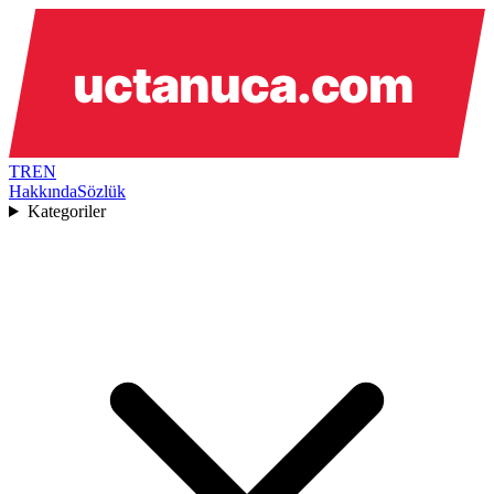
TR
EN
Hakkında
Sözlük
Kategoriler