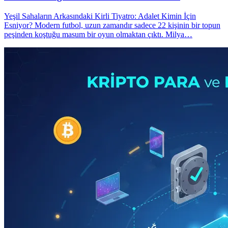
Yeşil Sahaların Arkasındaki Kirli Tiyatro: Adalet Kimin İçin
Esniyor? Modern futbol, uzun zamandır sadece 22 kişinin bir topun
peşinden koştuğu masum bir oyun olmaktan çıktı. Milya…