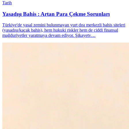
Tarih
Yasadışı Bahis : Artan Para Çekme Sorunları
Türkiye'de yasal zemini bulunmayan yurt dışı merkezli bahis siteleri
(yasadışı/kaçak bahis), hem hukuki riskler hem de ciddi finansal
mağduriyetler yaratmaya devam ediyor. Şikayetv…