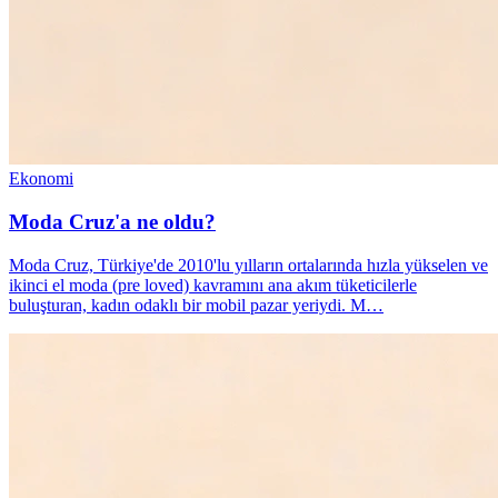
Ekonomi
Moda Cruz'a ne oldu?
Moda Cruz, Türkiye'de 2010'lu yılların ortalarında hızla yükselen ve
ikinci el moda (pre loved) kavramını ana akım tüketicilerle
buluşturan, kadın odaklı bir mobil pazar yeriydi. M…