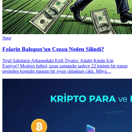
Spor
Folarin Balogun’un Cezası Neden Silindi?
Yeşil Sahaların Arkasındaki Kirli Tiyatro: Adalet Kimin İçin
Esniyor? Modern futbol, uzun zamandır sadece 22 kişinin bir topun
peşinden koştuğu masum bir oyun olmaktan çıktı. Milya…