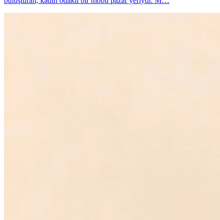
buluşturan, kadın odaklı bir mobil pazar yeriydi. M…