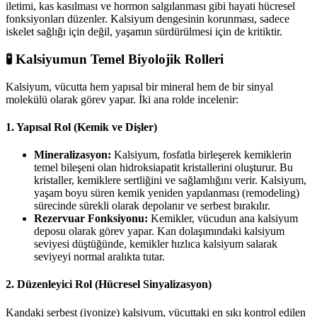
iletimi, kas kasılması ve hormon salgılanması gibi hayati hücresel
fonksiyonları düzenler. Kalsiyum dengesinin korunması, sadece
iskelet sağlığı için değil, yaşamın sürdürülmesi için de kritiktir.
🧪 Kalsiyumun Temel Biyolojik Rolleri
Kalsiyum, vücutta hem yapısal bir mineral hem de bir sinyal
molekülü olarak görev yapar. İki ana rolde incelenir:
1. Yapısal Rol (Kemik ve Dişler)
Mineralizasyon:
Kalsiyum, fosfatla birleşerek kemiklerin
temel bileşeni olan hidroksiapatit kristallerini oluşturur. Bu
kristaller, kemiklere sertliğini ve sağlamlığını verir. Kalsiyum,
yaşam boyu süren kemik yeniden yapılanması (remodeling)
sürecinde sürekli olarak depolanır ve serbest bırakılır.
Rezervuar Fonksiyonu:
Kemikler, vücudun ana kalsiyum
deposu olarak görev yapar. Kan dolaşımındaki kalsiyum
seviyesi düştüğünde, kemikler hızlıca kalsiyum salarak
seviyeyi normal aralıkta tutar.
2. Düzenleyici Rol (Hücresel Sinyalizasyon)
Kandaki serbest (iyonize) kalsiyum, vücuttaki en sıkı kontrol edilen