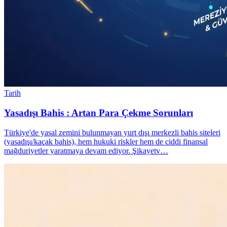
Tarih
Yasadışı Bahis : Artan Para Çekme Sorunları
Türkiye'de yasal zemini bulunmayan yurt dışı merkezli bahis siteleri
(yasadışı/kaçak bahis), hem hukuki riskler hem de ciddi finansal
mağduriyetler yaratmaya devam ediyor. Şikayetv…