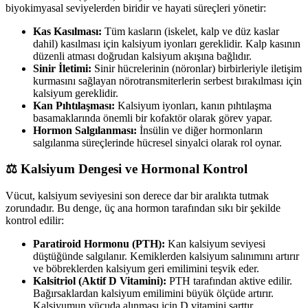
biyokimyasal seviyelerden biridir ve hayati süreçleri yönetir:
Kas Kasılması:
Tüm kasların (iskelet, kalp ve düz kaslar
dahil) kasılması için kalsiyum iyonları gereklidir. Kalp kasının
düzenli atması doğrudan kalsiyum akışına bağlıdır.
Sinir İletimi:
Sinir hücrelerinin (nöronlar) birbirleriyle iletişim
kurmasını sağlayan nörotransmiterlerin serbest bırakılması için
kalsiyum gereklidir.
Kan Pıhtılaşması:
Kalsiyum iyonları, kanın pıhtılaşma
basamaklarında önemli bir kofaktör olarak görev yapar.
Hormon Salgılanması:
İnsülin ve diğer hormonların
salgılanma süreçlerinde hücresel sinyalci olarak rol oynar.
⚖️ Kalsiyum Dengesi ve Hormonal Kontrol
Vücut, kalsiyum seviyesini son derece dar bir aralıkta tutmak
zorundadır. Bu denge, üç ana hormon tarafından sıkı bir şekilde
kontrol edilir:
Paratiroid Hormonu (PTH):
Kan kalsiyum seviyesi
düştüğünde salgılanır. Kemiklerden kalsiyum salınımını artırır
ve böbreklerden kalsiyum geri emilimini teşvik eder.
Kalsitriol (Aktif D Vitamini):
PTH tarafından aktive edilir.
Bağırsaklardan kalsiyum emilimini büyük ölçüde artırır.
Kalsiyumun vücuda alınması için D vitamini şarttır.