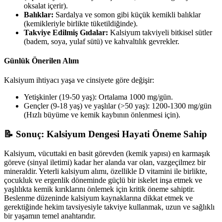
oksalat içerir).
Balıklar:
Sardalya ve somon gibi küçük kemikli balıklar
(kemikleriyle birlikte tüketildiğinde).
Takviye Edilmiş Gıdalar:
Kalsiyum takviyeli bitkisel sütler
(badem, soya, yulaf sütü) ve kahvaltılık gevrekler.
Günlük Önerilen Alım
Kalsiyum ihtiyacı yaşa ve cinsiyete göre değişir:
Yetişkinler (19-50 yaş): Ortalama 1000 mg/gün.
Gençler (9-18 yaş) ve yaşlılar (>50 yaş): 1200-1300 mg/gün
(Hızlı büyüme ve kemik kaybının önlenmesi için).
📝 Sonuç: Kalsiyum Dengesi Hayati Öneme Sahip
Kalsiyum, vücuttaki en basit görevden (kemik yapısı) en karmaşık
göreve (sinyal iletimi) kadar her alanda var olan, vazgeçilmez bir
mineraldir. Yeterli kalsiyum alımı, özellikle D vitamini ile birlikte,
çocukluk ve ergenlik döneminde güçlü bir iskelet inşa etmek ve
yaşlılıkta kemik kırıklarını önlemek için kritik öneme sahiptir.
Beslenme düzeninde kalsiyum kaynaklarına dikkat etmek ve
gerektiğinde hekim tavsiyesiyle takviye kullanmak, uzun ve sağlıklı
bir yaşamın temel anahtarıdır.