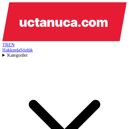
TR
EN
Hakkında
Sözlük
Kategoriler