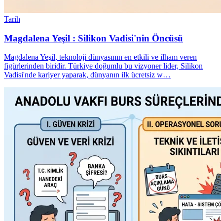
Tarih
Magdalena Yeşil : Silikon Vadisi'nin Öncüsü
Magdalena Yeşil, teknoloji dünyasının en etkili ve ilham veren
figürlerinden biridir. Türkiye doğumlu bu vizyoner lider, Silikon
Vadisi'nde kariyer yaparak, dünyanın ilk ücretsiz w…