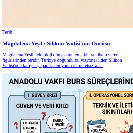
Tarih
Magdalena Yeşil : Silikon Vadisi'nin Öncüsü
Magdalena Yeşil, teknoloji dünyasının en etkili ve ilham veren
figürlerinden biridir. Türkiye doğumlu bu vizyoner lider, Silikon
Vadisi'nde kariyer yaparak, dünyanın ilk ücretsiz w…