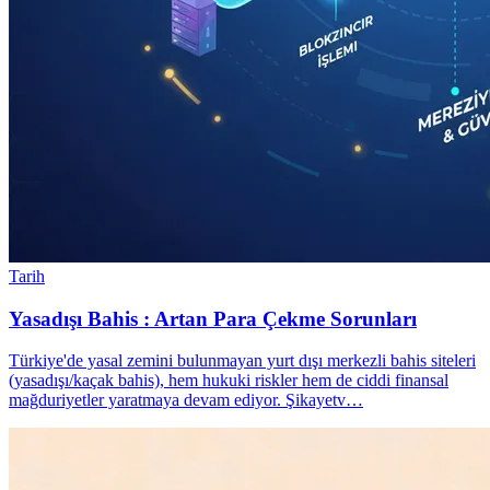
Tarih
Yasadışı Bahis : Artan Para Çekme Sorunları
Türkiye'de yasal zemini bulunmayan yurt dışı merkezli bahis siteleri
(yasadışı/kaçak bahis), hem hukuki riskler hem de ciddi finansal
mağduriyetler yaratmaya devam ediyor. Şikayetv…