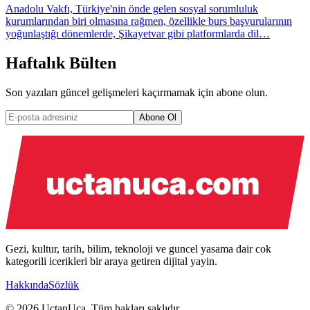
Anadolu Vakfı, Türkiye'nin önde gelen sosyal sorumluluk
kurumlarından biri olmasına rağmen, özellikle burs başvurularının
yoğunlaştığı dönemlerde, Şikayetvar gibi platformlarda dil…
Haftalık Bülten
Son yazıları güncel gelişmeleri kaçırmamak için abone olun.
Abone Ol
Gezi, kultur, tarih, bilim, teknoloji ve guncel yasama dair cok
kategorili icerikleri bir araya getiren dijital yayin.
Hakkında
Sözlük
© 2026 UctanUca. Tüm hakları saklıdır.