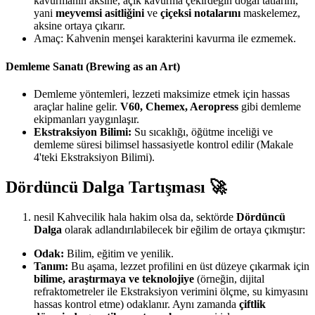
kavurmanın aksine, açık kavurma çekirdeğin doğal tatlarını,
yani
meyvemsi asitliğini
ve
çiçeksi notalarını
maskelemez,
aksine ortaya çıkarır.
Amaç: Kahvenin menşei karakterini kavurma ile ezmemek.
Demleme Sanatı (Brewing as an Art)
Demleme yöntemleri, lezzeti maksimize etmek için hassas
araçlar haline gelir.
V60, Chemex, Aeropress
gibi demleme
ekipmanları yaygınlaşır.
Ekstraksiyon Bilimi:
Su sıcaklığı, öğütme inceliği ve
demleme süresi bilimsel hassasiyetle kontrol edilir (Makale
4'teki Ekstraksiyon Bilimi).
Dördüncü Dalga Tartışması 🚀
nesil Kahvecilik hala hakim olsa da, sektörde
Dördüncü
Dalga
olarak adlandırılabilecek bir eğilim de ortaya çıkmıştır:
Odak:
Bilim, eğitim ve yenilik.
Tanım:
Bu aşama, lezzet profilini en üst düzeye çıkarmak için
bilime, araştırmaya ve teknolojiye
(örneğin, dijital
refraktometreler ile Ekstraksiyon verimini ölçme, su kimyasını
hassas kontrol etme) odaklanır. Aynı zamanda
çiftlik