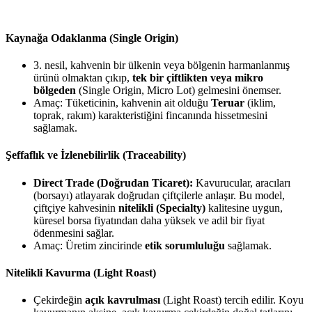
Kaynağa Odaklanma (Single Origin)
3. nesil, kahvenin bir ülkenin veya bölgenin harmanlanmış
ürünü olmaktan çıkıp,
tek bir çiftlikten veya mikro
bölgeden
(Single Origin, Micro Lot) gelmesini önemser.
Amaç: Tüketicinin, kahvenin ait olduğu
Teruar
(iklim,
toprak, rakım) karakteristiğini fincanında hissetmesini
sağlamak.
Şeffaflık ve İzlenebilirlik (Traceability)
Direct Trade (Doğrudan Ticaret):
Kavurucular, aracıları
(borsayı) atlayarak doğrudan çiftçilerle anlaşır. Bu model,
çiftçiye kahvesinin
nitelikli (Specialty)
kalitesine uygun,
küresel borsa fiyatından daha yüksek ve adil bir fiyat
ödenmesini sağlar.
Amaç: Üretim zincirinde
etik sorumluluğu
sağlamak.
Nitelikli Kavurma (Light Roast)
Çekirdeğin
açık kavrulması
(Light Roast) tercih edilir. Koyu