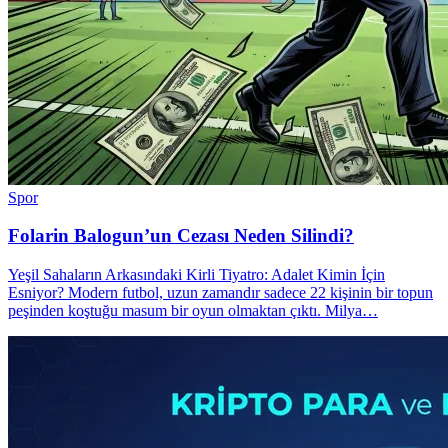
Spor
Folarin Balogun’un Cezası Neden Silindi?
Yeşil Sahaların Arkasındaki Kirli Tiyatro: Adalet Kimin İçin
Esniyor? Modern futbol, uzun zamandır sadece 22 kişinin bir topun
peşinden koştuğu masum bir oyun olmaktan çıktı. Milya…