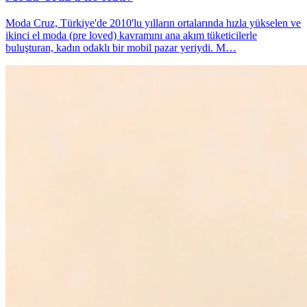
Moda Cruz, Türkiye'de 2010'lu yılların ortalarında hızla yükselen ve
ikinci el moda (pre loved) kavramını ana akım tüketicilerle
buluşturan, kadın odaklı bir mobil pazar yeriydi. M…