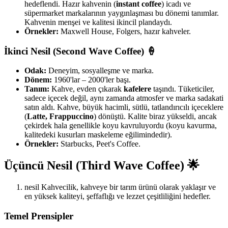
hedeflendi. Hazır kahvenin (
instant coffee
) icadı ve
süpermarket markalarının yaygınlaşması bu dönemi tanımlar.
Kahvenin menşei ve kalitesi ikincil plandaydı.
Örnekler:
Maxwell House, Folgers, hazır kahveler.
İkinci Nesil (Second Wave Coffee) 🍦
Odak:
Deneyim, sosyalleşme ve marka.
Dönem:
1960'lar – 2000'ler başı.
Tanım:
Kahve, evden çıkarak
kafelere
taşındı. Tüketiciler,
sadece içecek değil, aynı zamanda atmosfer ve marka sadakati
satın aldı. Kahve, büyük hacimli, sütlü, tatlandırıcılı içeceklere
(
Latte, Frappuccino
) dönüştü. Kalite biraz yükseldi, ancak
çekirdek hala genellikle koyu kavruluyordu (koyu kavurma,
kalitedeki kusurları maskeleme eğilimindedir).
Örnekler:
Starbucks, Peet's Coffee.
Üçüncü Nesil (Third Wave Coffee) 🌟
nesil Kahvecilik, kahveye bir tarım ürünü olarak yaklaşır ve
en yüksek kaliteyi, şeffaflığı ve lezzet çeşitliliğini hedefler.
Temel Prensipler