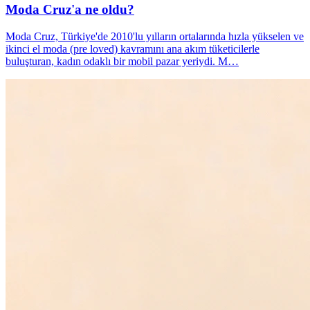
Moda Cruz'a ne oldu?
Moda Cruz, Türkiye'de 2010'lu yılların ortalarında hızla yükselen ve
ikinci el moda (pre loved) kavramını ana akım tüketicilerle
buluşturan, kadın odaklı bir mobil pazar yeriydi. M…