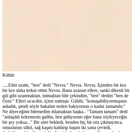
Kültür
.....Elini uzattı, "ben" dedi "Nevra." Nevra. Nevra. İçimden bir kez
bir kez daha terkar ettim Nevra. Bana uzanan ellere, sanki dikenli bir
gül gibi uzanmaktan, tutmaktan bile çekindim, "ben" dedim "ben de
Özer." Elleri sıcacıktı, içimi ısıtmıştı. Güldü, "konuşabiliyormuşsun
anladık, şimdi söyle bakalım neden bakıyorsun o kadar zamandır."
Ne diyeceğimi bilemedim ıhlamaktan başka.. "Tamam tamam" dedi
"anlaşıldı kekemesin galiba, ben gidiyorum eğer bana söyleyeceğin
bir şey yoksa..." Bir süre bekledi, benden hiç bir söz çıkmayınca,
omuzlarını silkti, sağ kaşını kaldırıp başını iki yana çevirdi,