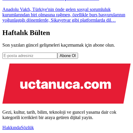
Anadolu Vakfı, Türkiye'nin önde gelen sosyal sorumluluk
kurumlarından biri olmasına rağmen, özellikle burs başvurularının
yoğunlaştığı dönemlerde, Şikayetvar gibi platformlarda dil…
Haftalık Bülten
Son yazıları güncel gelişmeleri kaçırmamak için abone olun.
Abone Ol
Gezi, kultur, tarih, bilim, teknoloji ve guncel yasama dair cok
kategorili icerikleri bir araya getiren dijital yayin.
Hakkında
Sözlük