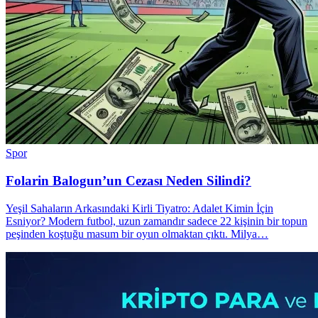
Spor
Folarin Balogun’un Cezası Neden Silindi?
Yeşil Sahaların Arkasındaki Kirli Tiyatro: Adalet Kimin İçin
Esniyor? Modern futbol, uzun zamandır sadece 22 kişinin bir topun
peşinden koştuğu masum bir oyun olmaktan çıktı. Milya…