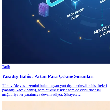
Tarih
Yasadışı Bahis : Artan Para Çekme Sorunları
Türkiye'de yasal zemini bulunmayan yurt dışı merkezli bahis siteleri
(yasadışı/kaçak bahis), hem hukuki riskler hem de ciddi finansal
mağduriyetler yaratmaya devam ediyor. Şikayetv…