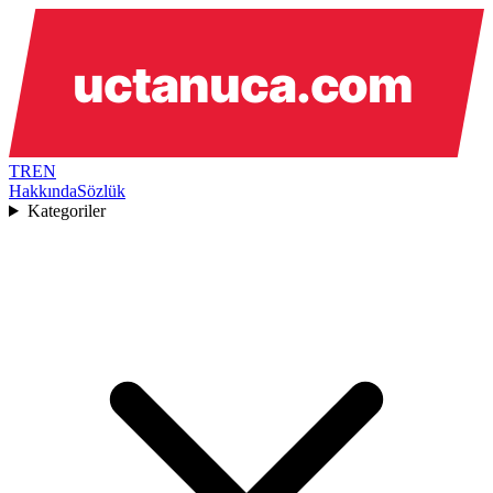
TR
EN
Hakkında
Sözlük
Kategoriler