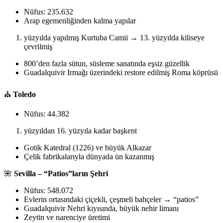
Nüfus: 235.632
Arap egemenliğinden kalma yapılar
yüzyılda yapılmış Kurtuba Camii → 13. yüzyılda kiliseye
çevrilmiş
800’den fazla sütun, süsleme sanatında eşsiz güzellik
Guadalquivir Irmağı üzerindeki restore edilmiş Roma köprüsü
⛪
Toledo
Nüfus: 44.382
yüzyıldan 16. yüzyıla kadar başkent
Gotik Katedral (1226) ve büyük Alkazar
Çelik fabrikalarıyla dünyada ün kazanmış
🌺
Sevilla – “Patios”ların Şehri
Nüfus: 548.072
Evlerin ortasındaki çiçekli, çeşmeli bahçeler → “patios”
Guadalquivir Nehri kıyısında, büyük nehir limanı
Zeytin ve narenciye üretimi