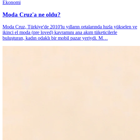
Ekonomi
Moda Cruz'a ne oldu?
Moda Cruz, Türkiye'de 2010'lu yılların ortalarında hızla yükselen ve
ikinci el moda (pre loved) kavramını ana akım tüketicilerle
buluşturan, kadın odaklı bir mobil pazar yeriydi. M…