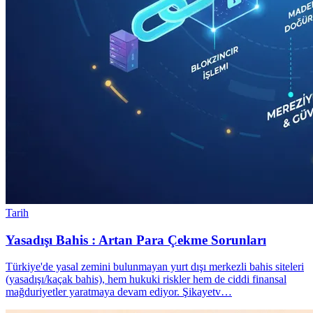
Tarih
Yasadışı Bahis : Artan Para Çekme Sorunları
Türkiye'de yasal zemini bulunmayan yurt dışı merkezli bahis siteleri
(yasadışı/kaçak bahis), hem hukuki riskler hem de ciddi finansal
mağduriyetler yaratmaya devam ediyor. Şikayetv…