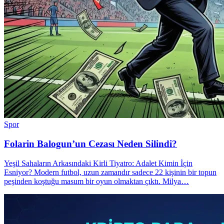
Spor
Folarin Balogun’un Cezası Neden Silindi?
Yeşil Sahaların Arkasındaki Kirli Tiyatro: Adalet Kimin İçin
Esniyor? Modern futbol, uzun zamandır sadece 22 kişinin bir topun
peşinden koştuğu masum bir oyun olmaktan çıktı. Milya…