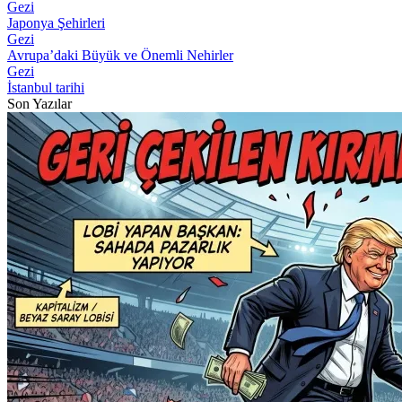
Gezi
Japonya Şehirleri
Gezi
Avrupa’daki Büyük ve Önemli Nehirler
Gezi
İstanbul tarihi
Son Yazılar