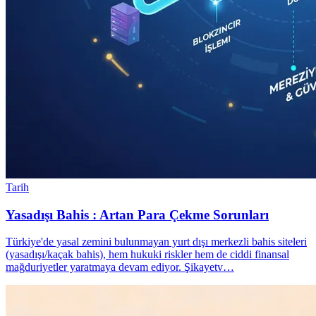
Tarih
Yasadışı Bahis : Artan Para Çekme Sorunları
Türkiye'de yasal zemini bulunmayan yurt dışı merkezli bahis siteleri
(yasadışı/kaçak bahis), hem hukuki riskler hem de ciddi finansal
mağduriyetler yaratmaya devam ediyor. Şikayetv…