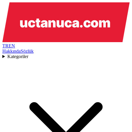
TR
EN
Hakkında
Sözlük
Kategoriler