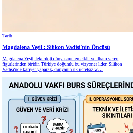
Tarih
Magdalena Yeşil : Silikon Vadisi'nin Öncüsü
Magdalena Yeşil, teknoloji dünyasının en etkili ve ilham veren
figürlerinden biridir. Türkiye doğumlu bu vizyoner lider, Silikon
Vadisi'nde kariyer yaparak, dünyanın ilk ücretsiz w…