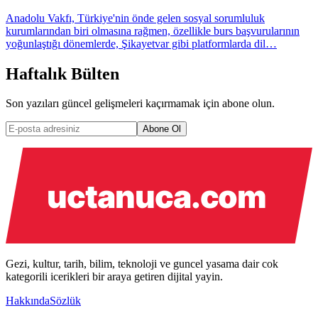
Anadolu Vakfı, Türkiye'nin önde gelen sosyal sorumluluk
kurumlarından biri olmasına rağmen, özellikle burs başvurularının
yoğunlaştığı dönemlerde, Şikayetvar gibi platformlarda dil…
Haftalık Bülten
Son yazıları güncel gelişmeleri kaçırmamak için abone olun.
Abone Ol
Gezi, kultur, tarih, bilim, teknoloji ve guncel yasama dair cok
kategorili icerikleri bir araya getiren dijital yayin.
Hakkında
Sözlük