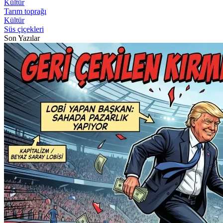
Kültür
Tarım toprağı
Kültür
Süs çiçekleri
Son Yazılar