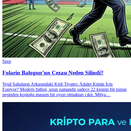
Spor
Folarin Balogun’un Cezası Neden Silindi?
Yeşil Sahaların Arkasındaki Kirli Tiyatro: Adalet Kimin İçin
Esniyor? Modern futbol, uzun zamandır sadece 22 kişinin bir topun
peşinden koştuğu masum bir oyun olmaktan çıktı. Milya…