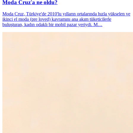
Moda Cruz'a ne oldu?
Moda Cruz, Türkiye'de 2010'lu yılların ortalarında hızla yükselen ve
ikinci el moda (pre loved) kavramını ana akım tüketicilerle
buluşturan, kadın odaklı bir mobil pazar yeriydi. M…