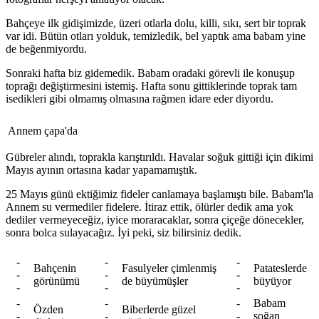
Bahçeye ilk gidişimizde, üzeri otlarla dolu, killi, sıkı, sert bir toprak
var idi. Bütün otları yolduk, temizledik, bel yaptık ama babam yine
de beğenmiyordu.
Sonraki hafta biz gidemedik. Babam oradaki görevli ile konuşup
toprağı değiştirmesini istemiş. Hafta sonu gittiklerinde toprak tam
isedikleri gibi olmamış olmasına rağmen idare eder diyordu.
Annem çapa'da
Gübreler alındı, toprakla karıştırıldı. Havalar soğuk gittiği için dikimi
Mayıs ayının ortasına kadar yapamamıştık.
25 Mayıs günü ektiğimiz fideler canlamaya başlamıştı bile. Babam'la
Annem su vermediler fidelere. İtiraz ettik, ölürler dedik ama yok
dediler vermeyeceğiz, iyice moraracaklar, sonra çiçeğe dönecekler,
sonra bolca sulayacağız. İyi peki, siz bilirsiniz dedik.
-
-
-
Bahçenin
Fasulyeler çimlenmiş
Patateslerde
-
-
-
görünümü
de büyümüşler
büyüyor
-
-
-
-
-
-
Babam
Özden
Biberlerde güzel
-
-
-
soğan