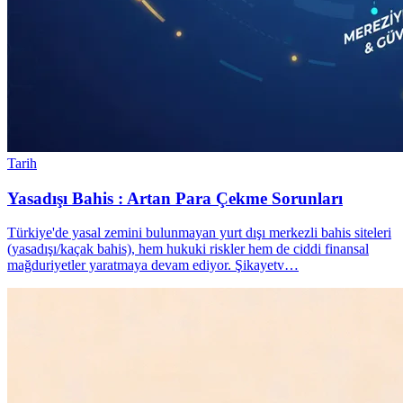
Tarih
Yasadışı Bahis : Artan Para Çekme Sorunları
Türkiye'de yasal zemini bulunmayan yurt dışı merkezli bahis siteleri
(yasadışı/kaçak bahis), hem hukuki riskler hem de ciddi finansal
mağduriyetler yaratmaya devam ediyor. Şikayetv…