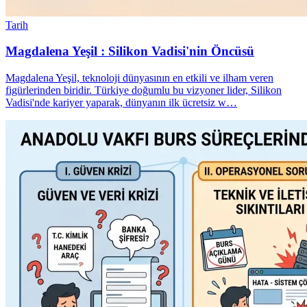
Tarih
Magdalena Yeşil : Silikon Vadisi'nin Öncüsü
Magdalena Yeşil, teknoloji dünyasının en etkili ve ilham veren
figürlerinden biridir. Türkiye doğumlu bu vizyoner lider, Silikon
Vadisi'nde kariyer yaparak, dünyanın ilk ücretsiz w…