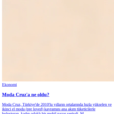
Ekonomi
Moda Cruz'a ne oldu?
Moda Cruz, Türkiye'de 2010'lu yılların ortalarında hızla yükselen ve
ikinci el moda (pre loved) kavramını ana akım tüketicilerle
buluşturan, kadın odaklı bir mobil pazar yeriydi. M…