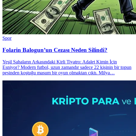
Spor
Folarin Balogun’un Cezası Neden Silindi?
Yeşil Sahaların Arkasındaki Kirli Tiyatro: Adalet Kimin İçin
Esniyor? Modern futbol, uzun zamandır sadece 22 kişinin bir topun
peşinden koştuğu masum bir oyun olmaktan çıktı. Milya…