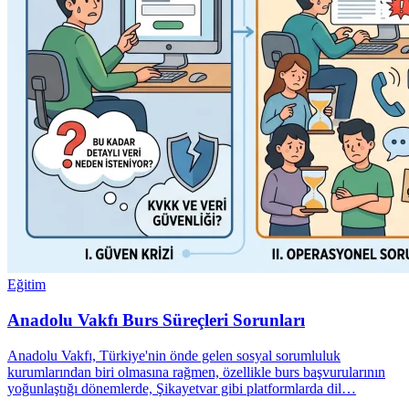
Eğitim
Anadolu Vakfı Burs Süreçleri Sorunları
Anadolu Vakfı, Türkiye'nin önde gelen sosyal sorumluluk
kurumlarından biri olmasına rağmen, özellikle burs başvurularının
yoğunlaştığı dönemlerde, Şikayetvar gibi platformlarda dil…