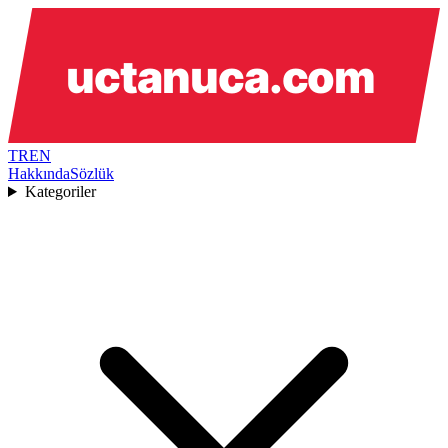
TR
EN
Hakkında
Sözlük
Kategoriler