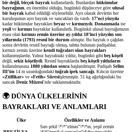
bir değil, birçok bayrak
kullanırlardı. Bunlardan
hükümdar
bayrağının
, en önemlisi olduğu, bugünkü düşünceye göre
ulusal
bir bayrak
kabul edildiği söylenebilir. Ayrı olarak devletin her
kuruluşunun ayrı bayrak ve sancakları da vardı.
17’nci yüzyıla
kadar hükümdar bayrakları
beyaz
ve
kırmızıydı
.
Donanmada
ise
yeşil
ve
kırmızı
bayraklar kullanılırdı. Bugünkü ulusal bayrağımızın
esası olan
kırmızı zemin üzerine ay-yıldız 18’inci yüzyılın son
yıllarında (1793) resmî bir durum
almıştır. Bu bayrak o çağdan
sonra devletin resmî bayrağı olmuş, tahtta bulunan padişahlar,
kırmızı zemin üzerine
kendi tuğraları olan bayrakları
kullanmışlardır. Yalnız bayraktaki yıldız, bugünkü gibi
beş köşeli
değil,
sekiz köşeliydi
. Resmî bayraklarda
beş köşeli yıldızların
kullanılmasına
1880 yılından sonra
başlanılmıştır. Padişah
Selim
III’ün
14 m uzunluğundaki
tuğralı ipek sancağı
. Kılıcın üzerine
«Zülfikar»
ve
«Fetih» Sûresi
işlenmiştir. 51 kg ağırlığındaki bu
sancak
Deniz Müzesi
’nde saklanmaktadır.
🌍 DÜNYA ÜLKELERİNİN
BAYRAKLARI VE ANLAMLARI
Ülke
Özellikler ve Anlamı
Sarı şekil \*\*"elmas"\*\*ın, yeşil zemin
BREZİLYA
\*\*"tropikal ormanlar"\*\*ın timsalidir.