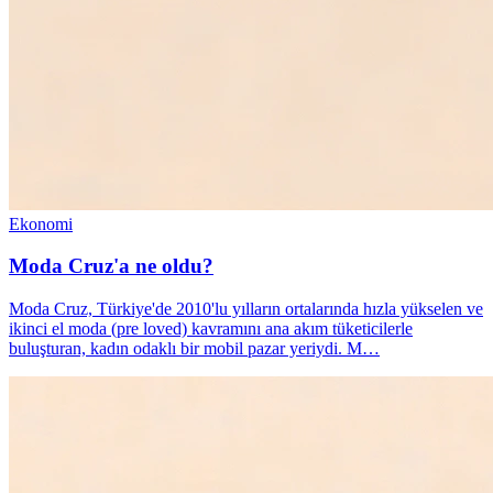
Ekonomi
Moda Cruz'a ne oldu?
Moda Cruz, Türkiye'de 2010'lu yılların ortalarında hızla yükselen ve
ikinci el moda (pre loved) kavramını ana akım tüketicilerle
buluşturan, kadın odaklı bir mobil pazar yeriydi. M…