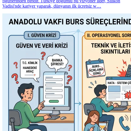
figürlerinden biridir. Türkiye doğumlu bu vizyoner lider, Silikon
Vadisi'nde kariyer yaparak, dünyanın ilk ücretsiz w…