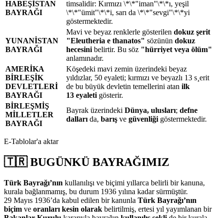
HABEŞİSTAN
timsalidir: Kırmızı \*\*"iman"\*\*ı, yeşil
BAYRAĞI
\*\*"ümit"\*\*i, sarı da \*\*"sevgi"\*\*yi
göstermektedir.
Mavi ve beyaz renklerle gösterilen
dokuz şerit
YUNANİSTAN
"Eleutheria e thanatos"
sözünün
dokuz
BAYRAĞI
hecesini
belirtir. Bu söz
"hürriyet veya ölüm"
anlamınadır.
AMERİKA
Köşedeki mavi zemin üzerindeki beyaz
BİRLEŞİK
yıldızlar, 50 eyaleti; kırmızı ve beyazlı 13 s¸​erit
DEVLETLERİ
de bu büyük devletin temellerini atan
ilk
BAYRAĞI
13 eyaleti
gösterir.
BİRLEŞMİŞ
Bayrak üzerindeki
Dünya, ulusları
;
defne
MİLLETLER
dalları
da,
barış
ve
güvenliği
göstermektedir.
BAYRAĞI
E-Tablolar'a aktar
🇹🇷 BUGÜNKÜ BAYRAĞIMIZ
Türk Bayrağı’nın
kullanılışı ve biçimi yıllarca belirli bir kanuna,
kurala bağlanmamış, bu durum 1936 yılına kadar sürmüştür.
29 Mayıs 1936’da kabul edilen bir kanunla
Türk Bayrağı’nın
biçim
ve
oranları kesin olarak
belirtilmiş, ertesi yıl yayımlanan bir
Bakanlar Kurulu
kararıyla bayrağın
kullanılış şekli
de bir kurala