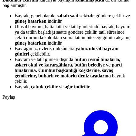
bağlanmıştır.
Bayrak, genel olarak,
sabah saat sekizde
göndere çekilir ve
güneş batarken
indirilir.
Ulusal bayram, hafta tatili ve tatil günlerinde bayrak, bayram
ya da tatilin başladığı saatte göndere çekilir, tatil süresince
çekili durumda kaldıktan sonra tatilin biteceği günün akşamı,
güneş batarken
indirilir.
Bayrağımız, evlere, dükkânlara
yalnız ulusal bayram
günleri
çekilebilir.
Bayram ve tatil günleri dışında
bütün resmî binalarla,
askerî okul ve karargâhlara, bütün belediye ve parti
binalarına, Cumhurbaşkanlığı köşklerine, savaş
gemilerine, buharlı ve motorlu deniz taşıtlarına
bayrak
çekilir.
Bayrak,
çabuk çekilir
ve
ağır indirilir
.
Paylaş