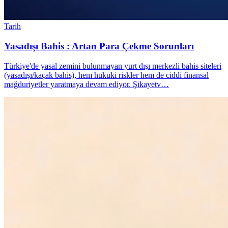
Tarih
Yasadışı Bahis : Artan Para Çekme Sorunları
Türkiye'de yasal zemini bulunmayan yurt dışı merkezli bahis siteleri
(yasadışı/kaçak bahis), hem hukuki riskler hem de ciddi finansal
mağduriyetler yaratmaya devam ediyor. Şikayetv…