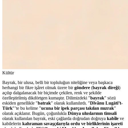
Kültür
Bayrak, bir ulusa, belli bir topluluğun niteliğine veya başkaca
herhangi bir fikre işâret olmak üzere bir
göndere
(
bayrak direği
)
açılıp dalgalanacak bir biçimde çekilen, renk ve şekilde
özelleştirilmiş dikdörtgen kumaştır. Dilimizdeki "
bayrak
" sözü
eskiden genellikle "
batrak
" olarak kullanılırdı. "
Dîvânu Lugāti’t-
Türk
"’te bu kelime "
ucuna bir ipek parçası takılan mızrak
"
olarak açıklanır. Bugün, çoğunlukla
Dünya uluslarının timsali
olarak kullanılan bayrak, eski çağlarda doğrudan doğruya
kabîle
ve
kabilelerin
kahraman savaşçılarıyla ordu ve birliklerinin işareti