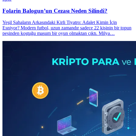
Folarin Balogun’un Cezası Neden Silindi?
Yeşil Sahaların Arkasındaki Kirli Tiyatro: Adalet Kimin İçin
Esniyor? Modern futbol, uzun zamandır sadece 22 kişinin bir topun
peşinden koştuğu masum bir oyun olmaktan çıktı. Milya…