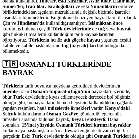
olarak kullanılırdı.
Hitit’ler, eski Mısırlılar, Asur’lular, Elam’lılar,
Sümer’ler, İran’lılar, İsrailoğulları
ve
eski Yunanlıların
ordu ve
birliklerindeki savaşçıların mızraklarında değişik biçimde işaretler
taşıdıkları bilinmektedir. Bugünküne benzeyen bayrakların ilk olarak
Çin
ve
Hindistan’da
kullanıldığı sanılıyor.
İslâmlıktan önce
kurulmuş bulunan çeşitli
Türk devletlerinde
de
tuğ
veya
bayrak
gibi hukuki timsallerin kullanıldığını tarih kaynaklarından
öğreniyoruz.
Türklerin
henüz
atlı göçebe hayatı
yaşarken çeşitli
kabîle ve kabîle başkanlarının
tuğ (bayrak)
’ları bulunduğu da
bilinmektedir.
🇹🇷 OSMANLI TÜRKLERİNDE
BAYRAK
Türklerin
tarih boyunca meydana getirdikleri devletlerin
en
önemlisi
olan
Osmanlı İmparatorluğu’nun
bayrakları üzerinde,
öbür
Türk
devletlerine kıyas edilemeyecek derecede bol bilgimiz
olduğu gibi, bu bayrakların hemen hepsinin kullanıldıkları çağlarda
yapılan resimleri, hattâ
müzelerde örnekleri
vardır.
Konya’daki
Selçuk
hükümdarının
Osman Gazi’ye
gönderdiği egemenlik
timsalleri arasında bulunan bayrak,
beyaz renkteydi
. Daha
sonraları,
15’inci yüzyılda Osmanlı Türkleri kırmızı bayraklar
kullanmaya başlamışlardı. Ama
beyaz
rengin de devam ettiği bir
gerçektir. Eski
Türk
devletlerinde olduğu gibi
Osmanlı Türkleri
de