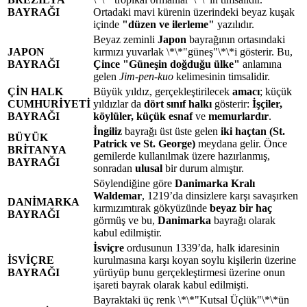
BAYRAĞI
Ortadaki mavi kürenin üzerindeki beyaz kuşak
içinde
"düzen ve ilerleme"
yazılıdır.
Beyaz zeminli
Japon
bayrağının ortasındaki
JAPON
kırmızı yuvarlak \*\*"güneş"\*\*i gösterir. Bu,
BAYRAĞI
Çince
"Güneşin doğduğu ülke"
anlamına
gelen
Jim-pen-kuo
kelimesinin timsalidir.
ÇİN HALK
Büyük yıldız, gerçekleştirilecek
amacı
; küçük
CUMHURİYETİ
yıldızlar da
dört sınıf halkı
gösterir:
İşçiler,
BAYRAĞI
köylüler, küçük esnaf
ve
memurlardır
.
İngiliz
bayrağı üst üste gelen
iki haçtan (St.
BÜYÜK
Patrick ve St. George)
meydana gelir. Önce
BRİTANYA
gemilerde kullanılmak üzere hazırlanmış,
BAYRAĞI
sonradan
ulusal
bir durum almıştır.
Söylendiğine göre
Danimarka Kralı
Waldemar
, 1219’da dinsizlere karşı savaşırken
DANİMARKA
kırmızımtırak gökyüzünde
beyaz bir haç
BAYRAĞI
görmüş ve bu,
Danimarka
bayrağı olarak
kabul edilmiştir.
İsviçre
ordusunun 1339’da, halk idaresinin
İSVİÇRE
kurulmasına karşı koyan soylu kişilerin üzerine
BAYRAĞI
yürüyüp bunu gerçekleştirmesi üzerine onun
işareti bayrak olarak kabul edilmişti.
Bayraktaki üç renk \*\*"Kutsal Üçlük"\*\*ün