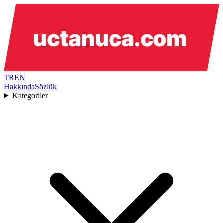
TR
EN
Hakkında
Sözlük
Kategoriler