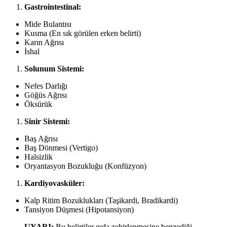
Gastrointestinal:
Mide Bulantısı
Kusma (En sık görülen erken belirti)
Karın Ağrısı
İshal
Solunum Sistemi:
Nefes Darlığı
Göğüs Ağrısı
Öksürük
Sinir Sistemi:
Baş Ağrısı
Baş Dönmesi (Vertigo)
Halsizlik
Oryantasyon Bozukluğu (Konfüzyon)
Kardiyovasküler:
Kalp Ritim Bozuklukları (Taşikardi, Bradikardi)
Tansiyon Düşmesi (Hipotansiyon)
UYARI:
Bu belirtiler gıda zehirlenmesine benzediği