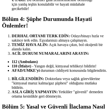
için yanlış teşhis konulabilir ve hayati müdahale
gecikebilir!
Bölüm 4: Şüphe Durumunda Hayati
Önlemler!
DERHAL ORTAMI TERK EDİN:
Odayı/binayı hızla ve
sakince terk edin. Eşyalarınızı almaya çalışmayın.
TEMİZ HAVA ALIN:
Açık havaya çıkın, bol oksijenli bir
alanda kalın.
ACİL DURUM NUMARALARINI ARAYIN:
112 (Ambulans)
110 (İtfaiye)
- Yangın değil, kimyasal tehlikeyi bildirin!
AFAD/UMKE'yi
durumun ciddiyeti konusunda bilgilendirin.
BİLGİLENDİRİN:
Doktorlara veya sağlık görevlilerine
"kimyasal maruz kalma/gaz şüphesi" olduğunu mutlaka
bildirin.
ASLA GİRİŞ YAPMAYIN:
Yetkililer "güvenli" demeden
ortama kesinlikle geri dönmeyin.
Bölüm 5: Yasal ve Güvenli İlaçlama Nasıl