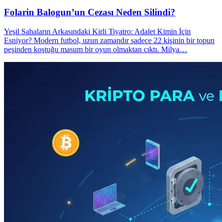
Folarin Balogun’un Cezası Neden Silindi?
Yeşil Sahaların Arkasındaki Kirli Tiyatro: Adalet Kimin İçin
Esniyor? Modern futbol, uzun zamandır sadece 22 kişinin bir topun
peşinden koştuğu masum bir oyun olmaktan çıktı. Milya…