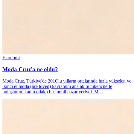
Ekonomi
Moda Cruz'a ne oldu?
Moda Cruz, Türkiye'de 2010'lu yılların ortalarında hızla yükselen ve
ikinci el moda (pre loved) kavramını ana akım tüketicilerle
buluşturan, kadın odaklı bir mobil pazar yeriydi. M…