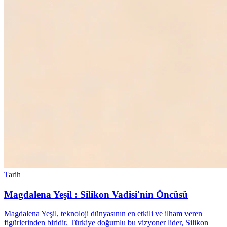
Tarih
Magdalena Yeşil : Silikon Vadisi'nin Öncüsü
Magdalena Yeşil, teknoloji dünyasının en etkili ve ilham veren
figürlerinden biridir. Türkiye doğumlu bu vizyoner lider, Silikon