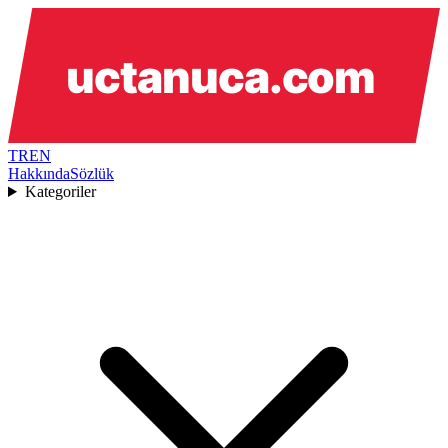
TR
EN
Hakkında
Sözlük
Kategoriler