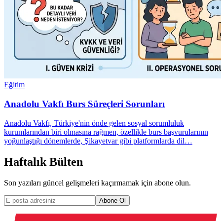
Eğitim
Anadolu Vakfı Burs Süreçleri Sorunları
Anadolu Vakfı, Türkiye'nin önde gelen sosyal sorumluluk
kurumlarından biri olmasına rağmen, özellikle burs başvurularının
yoğunlaştığı dönemlerde, Şikayetvar gibi platformlarda dil…
Haftalık Bülten
Son yazıları güncel gelişmeleri kaçırmamak için abone olun.
Abone Ol