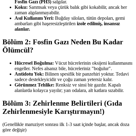
Fosfin Gazı (PH3)
salgılar.
Koku:
Sarımsak veya çürük balık gibi kokabilir, ancak her
zaman algılanmayabilir.
Asıl Kullanım Yeri:
Buğday siloları, tütün depoları, gemi
ambarları gibi haşeresizleştirilen
izole edilmiş, insansız
alanlar.
Bölüm 2: Fosfin Gazı Neden Bu Kadar
Ölümcül?
Hücresel Boğulma:
Vücut hücrelerinin oksijeni kullanmasını
engeller. Nefes alsanız bile, hücreleriniz "boğulur".
Antidotu Yok:
Bilinen spesifik bir panzehiri yoktur. Tedavi
sadece destekleyicidir ve çoğu zaman yetersiz kalır.
Görünmez Tehlike:
Renksiz ve sinsi bir gazdır. Kapalı
alanlarda kolayca yayılır; yan odalara, alt katlara sızabilir.
Bölüm 3: Zehirlenme Belirtileri (Gıda
Zehirlenmesiyle Karıştırmayın!)
(Genellikle maruziyet sonrası ilk 1-3 saat içinde başlar, ancak doza
göre değişir)