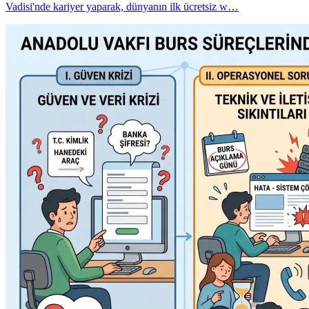
Vadisi'nde kariyer yaparak, dünyanın ilk ücretsiz w…