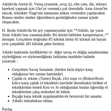
Aikido'da Atemi (6. Vuruş (yumruk, avuç içi, elin yanı, diz, tekme)
hareketi yapmak için Uke'ye vurmak) çok önemlidir. Ama Atemi'ler
olacak, teknikler Nage'nin tutmasına imkan vermeden yapılacaktır.
Bunun sindire sindire öğrenilmesi gerektiğinden zaman içinde
oluşacaktır.
H. Ikeda Aikido'da bir şey yapamayanlar için “*Aikido, işe yarar.
Sizin Aikido’nuz yaramayabilir. Bu ikisini birbirine karıştırmayın..*”
demiştir. Gerçekten doğrudur 85 kiloluk birini 45 kiloluk bir bayan
yere çarpabilir. (85 kiloluk şahıs benim).
Aikido hakkında özelliklerini ve diğer savaş ve döğüş sanatlarından
söylediğimiz ve söylemediğimiz farklarını maddeler halinde
yazarsak :
Gerçekten Savaş Sanatıdır. (birden fazla kişiye karşı
olduğunuz her zaman hatırlatılır)
Çıplak el, tekme, (Tanto) Bıçak, (Jo) sopa ve (Boken/Ken)
kılıca karşı çıplak el teknikleri üzerinde durulmakla birlikte el
tekniklerinin temeli Ken ve Jo olduğundan bunlar öğrenilip el
tekniklerinin çıkış nedenleri de bilinir.
Bıçağa karşı teknik uygulanabilecek benzersiz bir sanattır.
Aikido müsabakası olmaz.
Paylaş