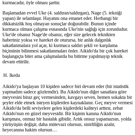
kurmacadır, öyle olması şarttır.
Başlamadan evvel Uke (4. saldıran/saldırgan), Nage (5. tekniği
yapan) ile selamlaşır. Hayatını ona emanet eder. Herhangi bir
dikkatsizlik hoş olmayan sonuçlar doğurabilir. Bunun içinde
kurmaca olması çalışma esnasında Uke'nin sağlığı için zorunludur.
Uke'de olsanız Nage'de olsanız, eğer size gelecek teknikten
haberiniz yoksa ve hareket de oturursa, bir anlık dalgınlık
sakatlanmalara yol açar, ki kurmaca saldırı şekli ve karşılama
biçiminin bilinmesi sakatlanmaları önler. Aikido'da bir çok hareket
başlangıçta biter ama çalışmalarda bu bitirme yapılmayıp teknik
devam ettirilir.
H. Ikeda
Aikido'ya başlayan 10 kişiden sadece biri devam eder (bir istatistik
yapmadım sadece gözlemdir). Bu Aikido'nun diğer sanatlara göre
meyvesini biraz geç vermesinden, kavgayı seven, hemen sokakta bir
şeyler elde etmek isteyen kişilerden kaynaklanır. Geç meyve vermesi
Aikido'da belli seviyelere gelen kişilerdeki kaliteyi arttırır, zebat
Aikido'nun en güzel meyvesidir. Bir kişinin kanına Aikido'nun
karışması, onmaz bir hastalık gibidir. Artık onsuz yapamazsın, yolda
yürüyüşün değişir, daha mütevazi olursun, sinirliliğin azalır,
heyecanına hakim olursun…