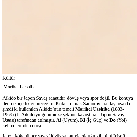
Kültür
Morihei Ueshiba
Aikido bir Japon Savaş sanatıdır, dövüş veya spor değil. Bu konuya
ileri de açıklık getireceğim. Köken olarak Samuraylara dayansa da
şimdi ki kullanılan Aikido’nun temeli
Morihei Ueshiba
(1883-
1969) (1. Aikido'yu günümüze şekline kavuşturan Japon Savaş
Ustası) tarafından atılmıştır,
Ai
(Uyum),
Ki
(İç Güç) ve
Do
(Yol)
kelimelerinden oluşur.
Japon kökenli her savaş/dövüş sanatında olduğu gibi dini/felsefi