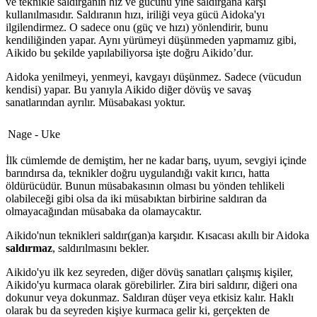
ve teknikle saldırganın hız ve gücünü yine saldırgana karşı
kullanılmasıdır. Saldıranın hızı, iriliği veya gücü Aidoka'yı
ilgilendirmez. O sadece onu (güç ve hızı) yönlendirir, bunu
kendiliğinden yapar. Aynı yürümeyi düşünmeden yapmamız gibi,
Aikido bu şekilde yapılabiliyorsa işte doğru Aikido’dur.
Aidoka yenilmeyi, yenmeyi, kavgayı düşünmez. Sadece (vücudun
kendisi) yapar. Bu yanıyla Aikido diğer dövüş ve savaş
sanatlarından ayrılır. Müsabakası yoktur.
Nage - Uke
İlk cümlemde de demiştim, her ne kadar barış, uyum, sevgiyi içinde
barındırsa da, teknikler doğru uygulandığı vakit kırıcı, hatta
öldürücüdür. Bunun müsabakasının olması bu yönden tehlikeli
olabileceği gibi olsa da iki müsabıktan birbirine saldıran da
olmayacağından müsabaka da olamaycaktır.
Aikido'nun teknikleri saldır(gan)a karşıdır. Kısacası akıllı bir Aidoka
saldırmaz
, saldırılmasını bekler.
Aikido'yu ilk kez seyreden, diğer dövüş sanatları çalışmış kişiler,
Aikido'yu kurmaca olarak görebilirler. Zira biri saldırır, diğeri ona
dokunur veya dokunmaz. Saldıran düşer veya etkisiz kalır. Haklı
olarak bu da seyreden kişiye kurmaca gelir ki, gerçekten de