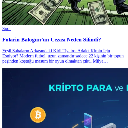
Spor
Folarin Balogun’un Cezası Neden Silindi?
Yeşil Sahaların Arkasındaki Kirli Tiyatro: Adalet Kimin İçin
Esniyor? Modern futbol, uzun zamandır sadece 22 kişinin bir topun
peşinden koştuğu masum bir oyun olmaktan çıktı. Milya…