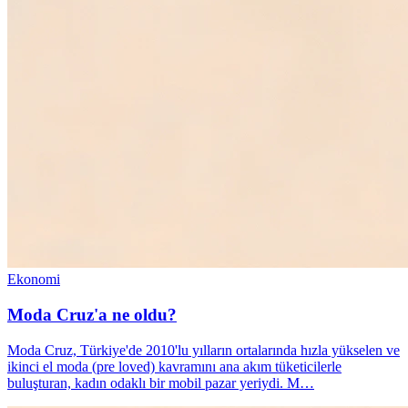
Ekonomi
Moda Cruz'a ne oldu?
Moda Cruz, Türkiye'de 2010'lu yılların ortalarında hızla yükselen ve
ikinci el moda (pre loved) kavramını ana akım tüketicilerle
buluşturan, kadın odaklı bir mobil pazar yeriydi. M…