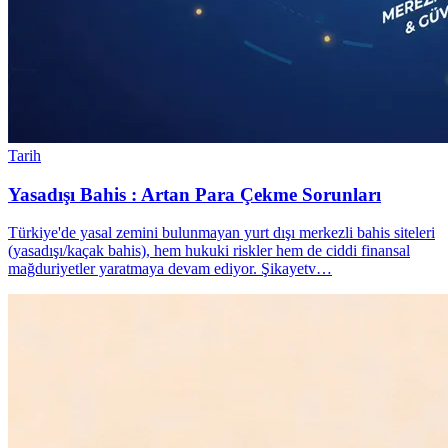
Tarih
Yasadışı Bahis : Artan Para Çekme Sorunları
Türkiye'de yasal zemini bulunmayan yurt dışı merkezli bahis siteleri
(yasadışı/kaçak bahis), hem hukuki riskler hem de ciddi finansal
mağduriyetler yaratmaya devam ediyor. Şikayetv…