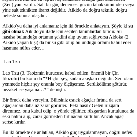
(Zen) yanı vardır. Salt bir güç denemesi gücün tahakkümünden veya
yine salt teknikten ibaret değildir.
Aikido da doğru teknik, doğru
nefesle sonuca ulaşılır .
Aikido'yu daha iyi anlamanız için iki örnekle anlatayım. Şöyle ki
su
gibi olmak
Aikido'yu ifade için seçilen tanımlardan biridir. Su
nasılsa bulunduğu ortamın şeklini alıp uyum sağlıyorsa Aidoka (2.
Aikido yapan kişi) da bir su gibi olup bulunduğu ortamı kabul eder
hasmına nüfus eder…
Lao Tzu
Lao Tzu (3. Taoizmin kurucusu kabul edilen, önemli bir Çin
filozofu) bu konu da “*Hiçbir şey, sudan akışkan değildir. Sert olanı
yenmede hiçbir şey onunla boy ölçüşemez. Sertlikölüme götürür,
nezaket ise yaşama…*” demiştir.
Bir örnek daha vereyim. Bilirsiniz esnek ağaçlar fırtına da sert
ağaçlardan daha az zarar görürler. Peki nasıl? Gelen rüzgara
direnmez, onu kabul edip, o yönde eğilirler, rüzgardan kurtulunca da
eski halini alıp, zarar görmeden fırtınadan kurtulur. Ancak ağaç
sertse kırılır.
Bu iki örnekte de anlatılan, Aikido güç uygulanmayan, doğru nefes