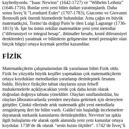
kaybediyordu. "Isaac Newton" (1642-1727) ve "Wilhelm Leibniz"
(1646-1716). Bunlar yeni yeni bilim dalları yaratmışlardı. Daha
sonra İsveç’li "Leonhard Euler" (1707-1783), Giacomo ve Giovanni
Bemoulli pek önemli hizmetlerde bulundular. Ama çağın en büyük
matematikçisi, Torino’da doğup Paris’te ölen Luigi Lagrange (1736-
1813) 'dı. İşte bu üstün zekâlar matematikte yeni yeni metodlar
("diferansiyel ve integral hesap", ihtimaller hesabı, kısmî diferansiyel
denklemler) yaratmak ve bilimlerin gelişmesine temel prensipler olan
birçok bilgiyi ortaya koymak şerefini kazandılar.
FİZİK
Matematikçilerin çalışmalarından ilk yararlanan bilim Fizik oldu.
Fizik bu yüzyılda büyük keşifler yapmaktan çok matematikçilerin
ortaya koydukları metodlardan yararlanıp derinleşmek fırsatını
buldu. Böylece fizikçiler tabiat olaylarını uzun felsefî
muhakemelerle açıklıyacaklan yerde çok daha kesin olarak
doğrudan doğruya tabiata yöneldiler. Olayları sınıflandırdılar, bu
olayları lâboratuvarlarda yeniden meydana getirmek için deneylere
giriştiler. Çünkü ellerinde artık matematik gibi yeni metodlarla
zenginleşmiş ileri bir bilim vardı. Galilei’nin başladığı incelemelere
dayanarak mekanik kanunlarını derinleştirdiler, Nevvton’un ışıkla
ilgili buluşlarını ele alarak optik alanında yeni yeni kanunlar ortaya
koydular. 1738’de ilk olarak "sesin hızını ölçtüler". 1742’de İsveç’li