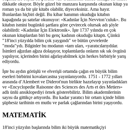
dikkatle okuyor. Böyle güzel bir manzara karşısında okunan kitap ya
roman ya da bir şiir kitabı olabilir, diyeceksiniz. Ama hayır.
Bunlardan hiçbiri değil. Bu kibar hanımın okuduğu kitabın
kapağında şu satırlar okunuyor: «Kadınlar İçin Nevvton’culuk». Bu
kitabın ismini bugünkü şartlara göre çevirecek olursak adı şöyle
olabilirdi: «Kadınlar İçin Elektronik». İşte 1737 yılında en çok
okunan kitaplardan biri bu genç kadının okuduğu kitaptı. Çünkü
"18'inci yüzyılda bilim çok yaygındı" ve bütün çevrelerde
"moda"ydı. Bilginler bu modanın «tam uları, «yaratıcılarıydılar.
İsimleri ağızdan ağıza dolaşıyor, toplantılarda onların sık sık övgüsü
yapılıyor, içlerinden birini ağırlayabilmek için herkes birbiriyle yarış
ediyordu.
İşte bu aydın görüşlü ve elverişli ortamda çağın en büyük bilim
eserleri birbirini kovalarcastna yayınlanıyordu. 1751 - 1772 yılları
arasında d’Alembert ve Diderot'nun birlikte hazırlayıp yayınladıkları
ve «Encyclopedie Raisonne des Sciences des Arts et des Metiers»
adlı ünlü ansiklopediyi örnek gösterebiliriz. Bilim akademilerinin
sayısı da gittikçe artıyordu. Bu kadar yaratıcı bir ortam içinde bilim
şüphesiz tarihinin en mutlu ve parlak çağlarından birini yaşıyordu.
MATEMATİK
18'inci yüzyılın başlarında bilim iki büyük matematikçiyi