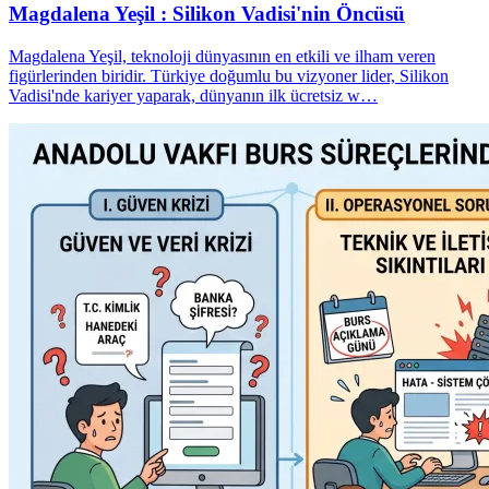
Magdalena Yeşil : Silikon Vadisi'nin Öncüsü
Magdalena Yeşil, teknoloji dünyasının en etkili ve ilham veren
figürlerinden biridir. Türkiye doğumlu bu vizyoner lider, Silikon
Vadisi'nde kariyer yaparak, dünyanın ilk ücretsiz w…