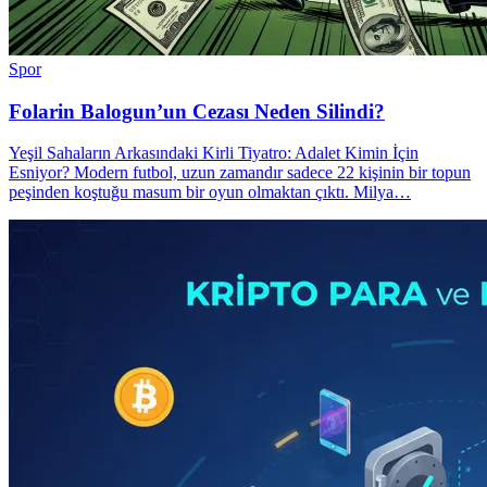
Spor
Folarin Balogun’un Cezası Neden Silindi?
Yeşil Sahaların Arkasındaki Kirli Tiyatro: Adalet Kimin İçin
Esniyor? Modern futbol, uzun zamandır sadece 22 kişinin bir topun
peşinden koştuğu masum bir oyun olmaktan çıktı. Milya…