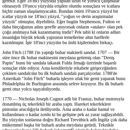
gerekir. Eğer 18'inci yüzyılda yapılan uzun ve yorucu çalışmalar
olmasaydı 19'uncu yüzyılda erişilen olumlu sonuçlara ve icatlara
hiçbir zaman ulaşılamıyacaktı. Bundan ötürü 19'uncu yüzyıl bir
icatlar yüzyılı ise 18'inci yüzyıl, "yoğun ve derin araştırmalar
yüzyılı" olmuştur, diyebiliriz. Eğer bugün Stephenson, Fulton ve
daha birçoğunun adını şerefle anıyorsak onların «ataları» olan pek
çoğu anılmaya hak kazanmamış mıdır? Pek tabii ki onların adları
insanlığın büyük teknik yapısının temellerine altın harflerle
kazıtılmıştır. İşte 18'inci yüzyılın bu ünlü kişilerinden birkaçı.
John Fitch (1788 )'in yaptığı buhar makineli sandal. 1707 — Bir
süre önce ilk buhar makinesini meydana getirmiş olan "Deniş
Papin" bunu bir sandala takarak Fulda Irmağı üzerinde başarılı
sonuçlar elde ediyor. Ama kendileriyle rekabete girişeceğinden
çekinen sandalcılar bu ilk buharlı sandalı parçalıyorlar. 1788'de
Amerikalı "John Fitch" buharla işleyen ufak bir gemi yaparak bunu
Philadelphia ile Burlington arasında sefere koyuyor. Bu ilk buharlı
gemi otuz yolcu taşıyabiliyordu.
1770 — Nicholas Joseph Cugnot adlı bir Fransız, buhar motoruyla
donatılmış üç tekerlekli bir araba yaptı. Hareket tekerleklere
pistonlar aracılığıyla iletiliyordu. Ama araba o kadar hantal ve
kullanılması o kadar zordu ki bu gelişme pek az yarar sağlayabildi.
Bu yüzyılın sonlarına doğru Richard Trevithick adlı İngiliz çok daha
mükemmel başka bir buharlı araba meydana getirdi. Teknikle