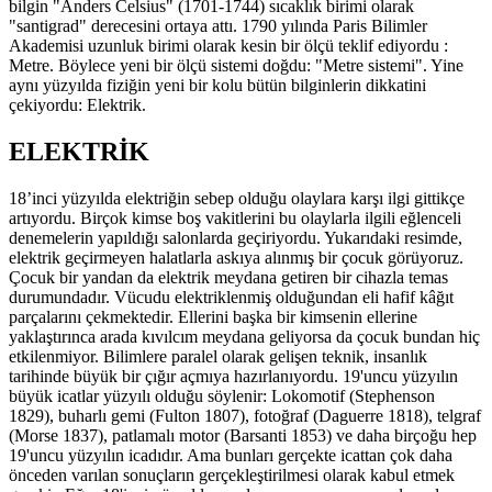
bilgin "Anders Celsius" (1701-1744) sıcaklık birimi olarak
"santigrad" derecesini ortaya attı. 1790 yılında Paris Bilimler
Akademisi uzunluk birimi olarak kesin bir ölçü teklif ediyordu :
Metre. Böylece yeni bir ölçü sistemi doğdu: "Metre sistemi". Yine
aynı yüzyılda fiziğin yeni bir kolu bütün bilginlerin dikkatini
çekiyordu: Elektrik.
ELEKTRİK
18’inci yüzyılda elektriğin sebep olduğu olaylara karşı ilgi gittikçe
artıyordu. Birçok kimse boş vakitlerini bu olaylarla ilgili eğlenceli
denemelerin yapıldığı salonlarda geçiriyordu. Yukarıdaki resimde,
elektrik geçirmeyen halatlarla askıya alınmış bir çocuk görüyoruz.
Çocuk bir yandan da elektrik meydana getiren bir cihazla temas
durumundadır. Vücudu elektriklenmiş olduğundan eli hafif kâğıt
parçalarını çekmektedir. Ellerini başka bir kimsenin ellerine
yaklaştırınca arada kıvılcım meydana geliyorsa da çocuk bundan hiç
etkilenmiyor. Bilimlere paralel olarak gelişen teknik, insanlık
tarihinde büyük bir çığır açmıya hazırlanıyordu. 19'uncu yüzyılın
büyük icatlar yüzyılı olduğu söylenir: Lokomotif (Stephenson
1829), buharlı gemi (Fulton 1807), fotoğraf (Daguerre 1818), telgraf
(Morse 1837), patlamalı motor (Barsanti 1853) ve daha birçoğu hep
19'uncu yüzyılın icadıdır. Ama bunları gerçekte icattan çok daha
önceden varılan sonuçların gerçekleştirilmesi olarak kabul etmek