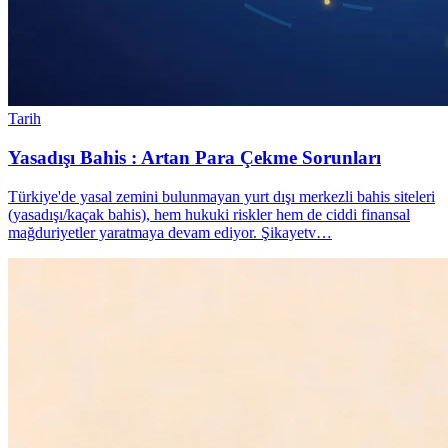
Tarih
Yasadışı Bahis : Artan Para Çekme Sorunları
Türkiye'de yasal zemini bulunmayan yurt dışı merkezli bahis siteleri
(yasadışı/kaçak bahis), hem hukuki riskler hem de ciddi finansal
mağduriyetler yaratmaya devam ediyor. Şikayetv…