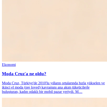
Ekonomi
Moda Cruz'a ne oldu?
Moda Cruz, Türkiye'de 2010'lu yılların ortalarında hızla yükselen ve
ikinci el moda (pre loved) kavramını ana akım tüketicilerle
buluşturan, kadın odaklı bir mobil pazar yeriydi. M…