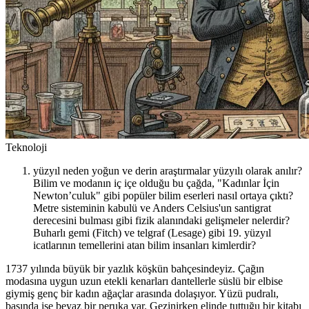
Teknoloji
yüzyıl neden yoğun ve derin araştırmalar yüzyılı olarak anılır?
Bilim ve modanın iç içe olduğu bu çağda, "Kadınlar İçin
Newton’culuk" gibi popüler bilim eserleri nasıl ortaya çıktı?
Metre sisteminin kabulü ve Anders Celsius'un santigrat
derecesini bulması gibi fizik alanındaki gelişmeler nelerdir?
Buharlı gemi (Fitch) ve telgraf (Lesage) gibi 19. yüzyıl
icatlarının temellerini atan bilim insanları kimlerdir?
1737 yılında büyük bir yazlık köşkün bahçesindeyiz. Çağın
modasına uygun uzun etekli kenarları dantellerle süslü bir elbise
giymiş genç bir kadın ağaçlar arasında dolaşıyor. Yüzü pudralı,
başında ise beyaz bir peruka var. Gezinirken elinde tuttuğu bir kitabı