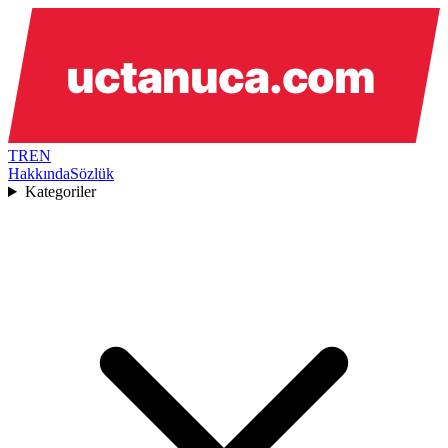
TR
EN
Hakkında
Sözlük
Kategoriler