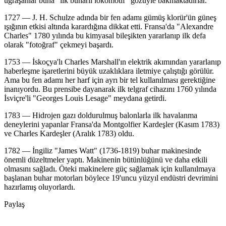
uğraşanlar buna "ilk buharlı lokomotif" gözüyle bakmaktadırlar.
1727 — J. H. Schulze adında bir fen adamı gümüş klorür'ün güneş
ışığının etkisi altında karardığına dikkat etti. Fransa'da "Alexandre
Charles" 1780 yılında bu kimyasal bileşikten yararlanıp ilk defa
olarak "fotoğraf" çekmeyi başardı.
1753 — İskoçya'lı Charles Marshall'ın elektrik akımından yararlanıp
haberleşme işaretlerini büyük uzaklıklara iletmiye çalıştığı görülür.
Ama bu fen adamı her harf için ayrı bir tel kullanılması gerektiğine
inanıyordu. Bu prensibe dayanarak ilk telgraf cihazını 1760 yılında
İsviçre'li "Georges Louis Lesage" meydana getirdi.
1783 — Hidrojen gazı doldurulmuş balonlarla ilk havalanma
deneylerini yapanlar Fransa'da Montgolfier Kardeşler (Kasım 1783)
ve Charles Kardeşler (Aralık 1783) oldu.
1782 — İngiliz "James Watt" (1736-1819) buhar makinesinde
önemli düzeltmeler yaptı. Makinenin bütünlüğünü ve daha etkili
olmasını sağladı. Öteki makinelere güç sağlamak için kullanılmaya
başlanan buhar motorları böylece 19'uncu yüzyıl endüstri devrimini
hazırlamış oluyorlardı.
Paylaş